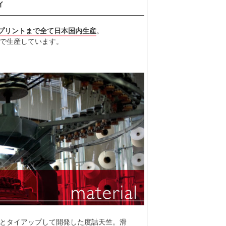
ィ
プリントまで全て日本国内生産
。
で生産しています。
とタイアップして開発した度詰天竺。滑