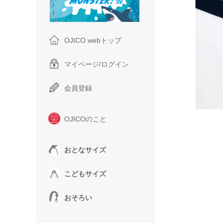
OJICO webトップ
マイページ/ログイン
会員登録
OJICOのこと
おとなサイズ
こどもサイズ
おそろい