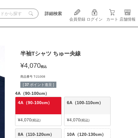
詳細検索
会員登録
ログイン
カート
店舗情報
半袖Tシャツ ちゅー央線
¥
4,070
税込
商品番号
T-21008
[
37
ポイント進呈 ]
4A（90-100cm）
4A（90-100cm）
6A（100-110cm）
¥
4,070
¥
4,070
税込
税込
8A（110-120cm）
10A（120-130cm）