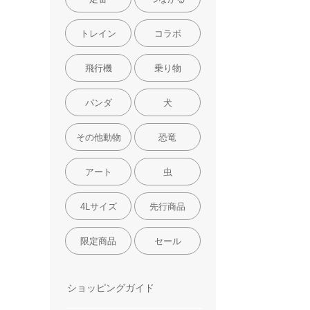
トレイン
コラボ
飛行機
乗り物
パンダ
犬
その他動物
恐竜
アート
虫
4Lサイズ
先行商品
限定商品
セール
ショッピングガイド