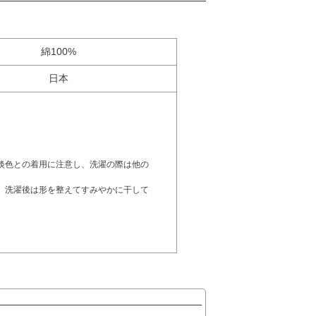
綿100%
日本
。
淡色との着用に注意し、洗濯の際は他の
。洗濯後は形を整えてすみやかに干して