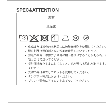
SPEC&ATTENTION
素材
原産国
生成または淡色の衣料品には無蛍光洗剤を使用してください
漂白剤及び漂白剤入りの洗剤は使用しないでください。
濃色の場合、摩擦により他の物へ色移りすることがある為、
物と分けて洗ってください。
長時間濡れたままにしておくと、色が落ちる恐れがあります
ください。
洗濯の際は裏返してネットを使用してください。
タンブラー乾燥はおさけください。
プリント部分にアイロンをあてないでください。