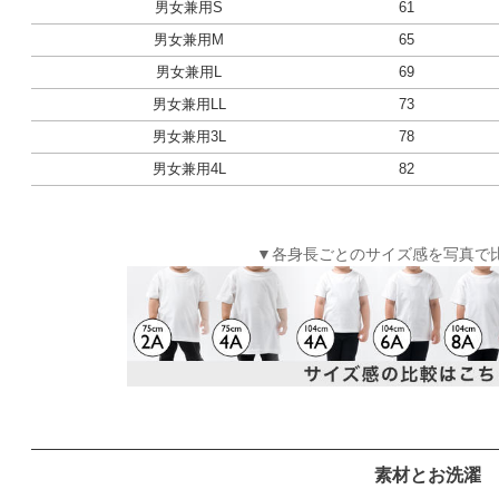
男女兼用S
61
男女兼用M
65
男女兼用L
69
男女兼用LL
73
男女兼用3L
78
男女兼用4L
82
▼各身長ごとのサイズ感を写真で
素材とお洗濯