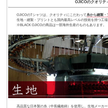
OJICOのクオリテ
OJICOのTシャツは、クオリティにこだわって
糸から縫製・
生地・縫製・プリントとも国内最高レベルの技術を持つ工場
※BLACK OJICOの商品は一部海外生産のものもあります。
高品質な日本製の糸（中長繊維綿）を使用し、生地メーカー