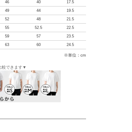
46
40
17.5
49
44
19.5
52
48
21.5
55
52.5
22.5
59
57
23.5
63
60
24.5
※単位：cm
比較できます▼