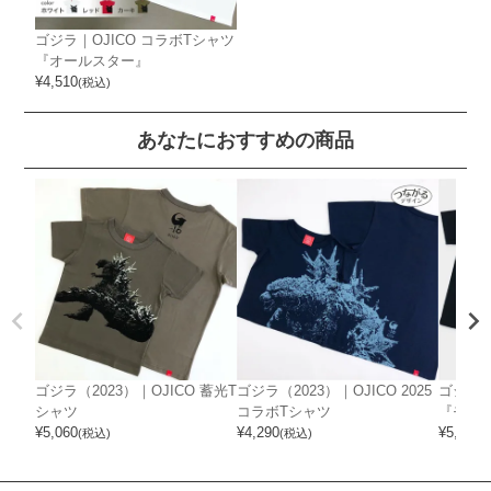
ゴジラ｜OJICO コラボTシャツ
『オールスター』
¥
4,510
(税込)
あなたにおすすめの商品
ゴジラ（2023）｜OJICO 蓄光T
ゴジラ（2023）｜OJICO 2025
ゴジラ｜
シャツ
コラボTシャツ
『モン
¥
5,060
¥
4,290
¥
5,060
(税込)
(税込)
(