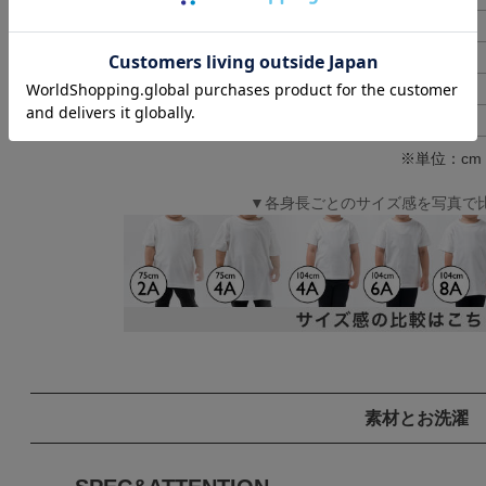
男女兼用M
65
男女兼用L
69
男女兼用LL
73
男女兼用3L
78
※単位：cm
▼各身長ごとのサイズ感を写真で
素材とお洗濯