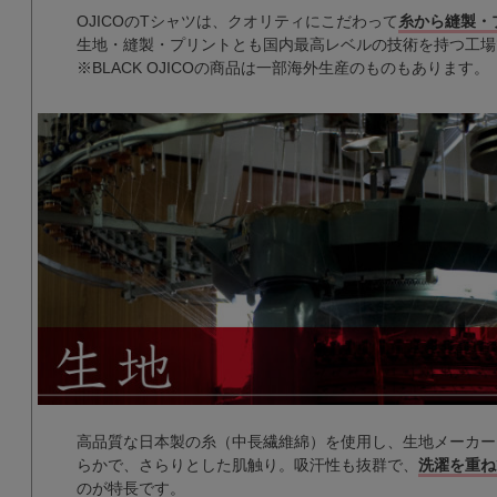
OJICOのTシャツは、クオリティにこだわって
糸から縫製・
生地・縫製・プリントとも国内最高レベルの技術を持つ工場
※BLACK OJICOの商品は一部海外生産のものもあります。
高品質な日本製の糸（中長繊維綿）を使用し、生地メーカー
らかで、さらりとした肌触り。吸汗性も抜群で、
洗濯を重ね
のが特長です。