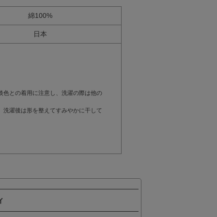
綿100%
日本
。
淡色との着用に注意し、洗濯の際は他の
。洗濯後は形を整えてすみやかに干して
ィ