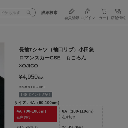
詳細検索
会員登録
ログイン
カート
店舗情報
長袖Tシャツ（袖口リブ）小田急
ロマンスカーGSE もころん
×OJICO
¥
4,950
税込
商品番号
LTF-21018
[
45
ポイント進呈 ]
サイズ
4A（90-100cm）
4A（90-100cm）
6A（100-110cm）
在庫切れ
在庫切れ
¥
4,950
¥
4,950
税込
税込