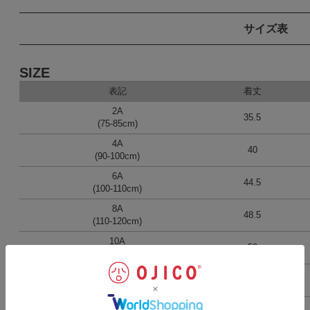
サイズ表
SIZE
表記
着丈
2A
35.5
(75-85cm)
4A
40
(90-100cm)
6A
44.5
(100-110cm)
8A
48.5
(110-120cm)
10A
52
(120-130cm)
12A
57
(135-145cm)
男女兼用S
61