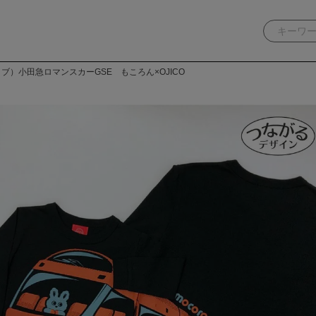
ブ）小田急ロマンスカーGSE もころん×OJICO