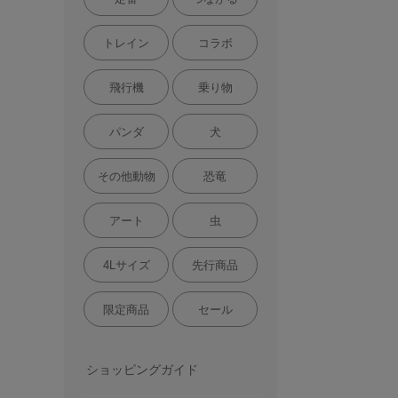
トレイン
コラボ
飛行機
乗り物
パンダ
犬
その他動物
恐竜
アート
虫
4Lサイズ
先行商品
限定商品
セール
ショッピングガイド