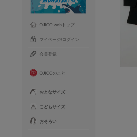
OJICO webトップ
マイページ/ログイン
会員登録
OJICOのこと
おとなサイズ
こどもサイズ
おそろい