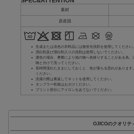
SPEC&ATTENTION
素材
原産国
生成または淡色の衣料品には無蛍光洗剤を使用してください
漂白剤及び漂白剤入りの洗剤は使用しないでください。
濃色の場合、摩擦により他の物へ色移りすることがある為、
物と分けて洗ってください。
長時間濡れたままにしておくと、色が落ちる恐れがあります
ください。
洗濯の際は裏返してネットを使用してください。
タンブラー乾燥はおさけください。
プリント部分にアイロンをあてないでください。
OJICOのクオリテ