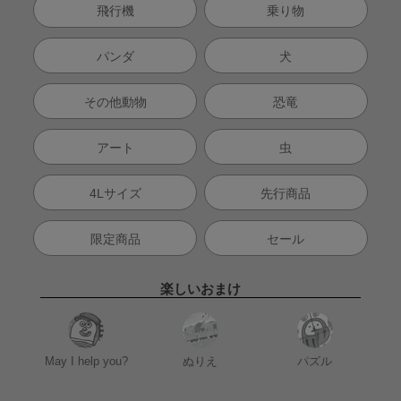
飛行機
乗り物
パンダ
犬
その他動物
恐竜
アート
虫
4Lサイズ
先行商品
限定商品
セール
楽しいおまけ
May I help you?
ぬりえ
パズル