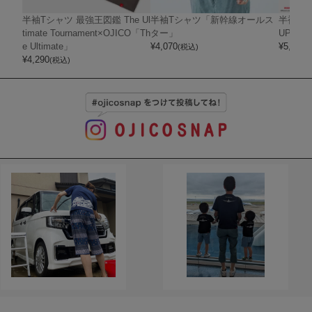
半袖Tシャツ 最強王図鑑 The Ul
半袖Tシャツ「新幹線オールス
半袖Tシャ
timate Tournament×OJICO「Th
ター」
UPER 
e Ultimate」
¥
4,070
¥
5,720
(税込)
(
¥
4,290
(税込)