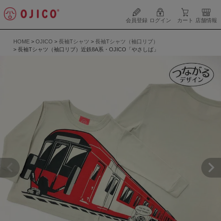
会員登録
ログイン
カート
店舗情報
HOME
OJICO
長袖Tシャツ
長袖Tシャツ（袖口リブ）
長袖Tシャツ（袖口リブ）近鉄8A系・OJICO「やさしば」