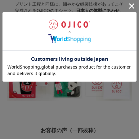
プリント工程と同様に、細やかな縫製技術があってこそ
完成されるOJICOのＴシャツ。
日本人の体型にあわせ、
動きやすさとラインの美しさを備えたシルエット
を国内
最高レベルの技術により実現。
丁寧な仕上げにより、耐久性・安全性をさらにアップさ
せています。
ギフトラッピングのご注文はこちらから
お客様の声
（一部抜粋）