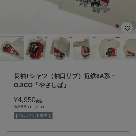
長袖Tシャツ（袖口リブ）近鉄8A系・
OJICO「やさしば」
¥
4,950
税込
商品番号
LTF-21014
[
45
ポイント進呈 ]