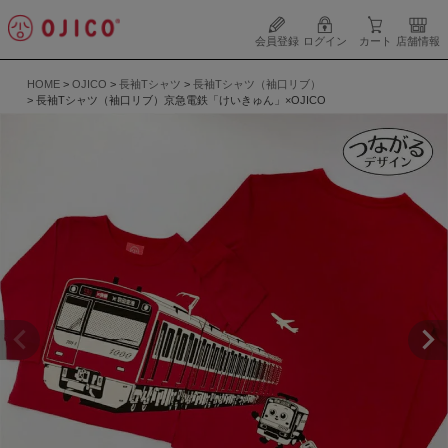
会員登録
ログイン
カート
店舗情報
HOME
OJICO
長袖Tシャツ
長袖Tシャツ（袖口リブ）
長袖Tシャツ（袖口リブ）京急電鉄「けいきゅん」×OJICO