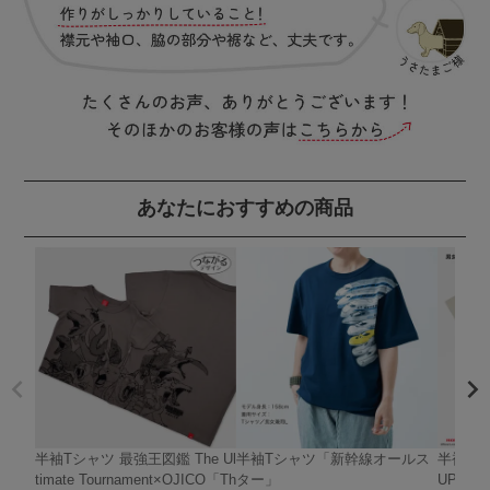
あなたにおすすめの商品
半袖Tシャツ 最強王図鑑 The Ul
半袖Tシャツ「新幹線オールス
半袖Tシャ
timate Tournament×OJICO「Th
ター」
UPER 