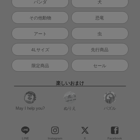
パンダ
犬
その他動物
恐竜
アート
虫
4Lサイズ
先行商品
限定商品
セール
楽しいおまけ
May I help you?
ぬりえ
パズル
LINE
Instagram
X
Facebook