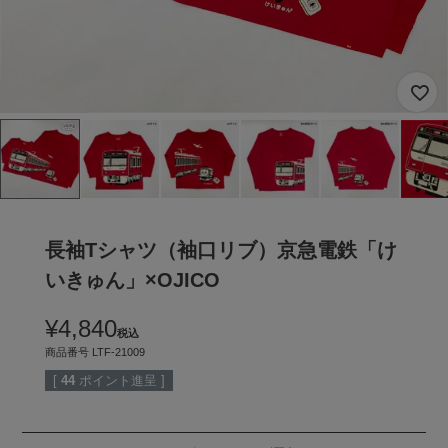
長袖Tシャツ（袖口リブ）京急電鉄「け
いきゅん」×OJICO
¥
4,840
税込
商品番号
LTF-21009
[
44
ポイント進呈 ]