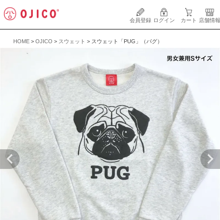
会員登録
ログイン
カート
店舗情
HOME
OJICO
スウェット
スウェット「PUG」（パグ）