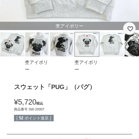
杢アイボリー
杢アイボリ
杢アイボリ
ー
ー
スウェット「PUG」（パグ）
¥
5,720
税込
商品番号
SW-20007
[
52
ポイント進呈 ]