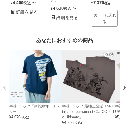
4,400
〜
7,370
税込
¥
¥
税込
4,620
〜
税込
¥
詳細を見る
カートに入れ
詳細を見る
る
あなたにおすすめの商品
半袖Tシャツ「新幹線オールス
半袖Tシャツ 最強王図鑑 The Ul
半袖Tシャ
ター」
timate Tournament×OJICO「Th
UPER 
¥
4,070
e Ultimate」
¥
5,720
(税込)
(
¥
4,290
(税込)