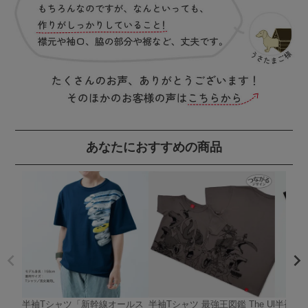
あなたにおすすめの商品
半袖Tシャツ「新幹線オールス
半袖Tシャツ 最強王図鑑 The Ul
半袖Tシ