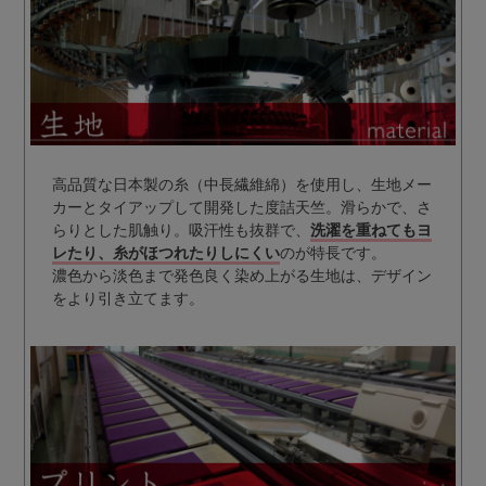
高品質な日本製の糸（中長繊維綿）を使用し、生地メー
カーとタイアップして開発した度詰天竺。滑らかで、さ
らりとした肌触り。吸汗性も抜群で、
洗濯を重ねてもヨ
レたり、糸がほつれたりしにくい
のが特長です。
濃色から淡色まで発色良く染め上がる生地は、デザイン
をより引き立てます。