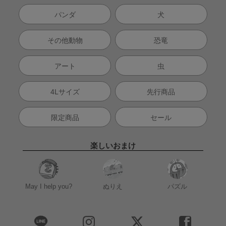
パンダ
犬
その他動物
恐竜
アート
虫
4Lサイズ
先行商品
限定商品
セール
楽しいおまけ
May I help you?
ぬりえ
パズル