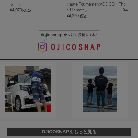
ター」
timate Tournament×OJICO「Th
ンディ
¥
4,070
e Ultimate」
¥
4,400
(税込)
(
¥
4,290
(税込)
OJICOSNAPをもっと見る