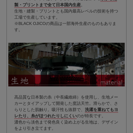
製・プリントまで全て日本国内生産
。
生地・縫製・プリントとも国内最高レベルの技術を持つ
工場で生産しています。
※BLACK OJICOの商品は一部海外生産のものもありま
す。
高品質な日本製の糸（中長繊維綿）を使用し、生地メー
カーとタイアップして開発した度詰天竺。滑らかで、さ
らりとした肌触り。吸汗性も抜群で、
洗濯を重ねてもヨ
レたり、糸がほつれたりしにくい
のが特長です。
濃色から淡色まで発色良く染め上がる生地は、デザイン
をより引き立てます。