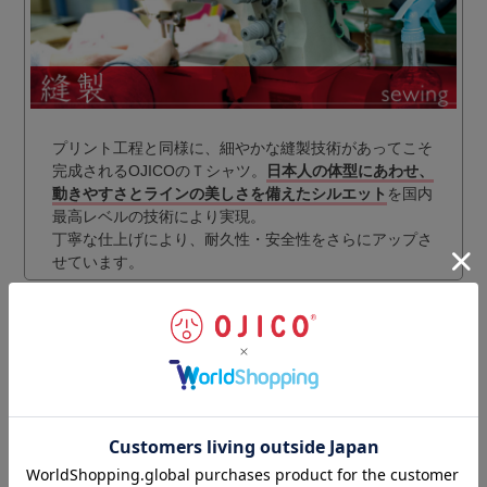
プリント工程と同様に、細やかな縫製技術があってこそ
完成されるOJICOのＴシャツ。
日本人の体型にあわせ、
動きやすさとラインの美しさを備えたシルエット
を国内
最高レベルの技術により実現。
丁寧な仕上げにより、耐久性・安全性をさらにアップさ
せています。
ギフトラッピングのご注文はこちらから