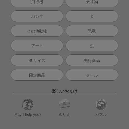
飛行機
乗り物
パンダ
犬
その他動物
恐竜
アート
虫
4Lサイズ
先行商品
限定商品
セール
楽しいおまけ
May I help you?
ぬりえ
パズル