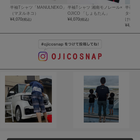
半袖Tシャツ「MANULNEKO」
半袖Tシャツ 湘南モノレール×
半袖T
（マヌルネコ）
OJICO 「しょもたん」
ターのる
¥
4,070
¥
4,070
けい」
(税込)
(税込)
¥
4,070
(