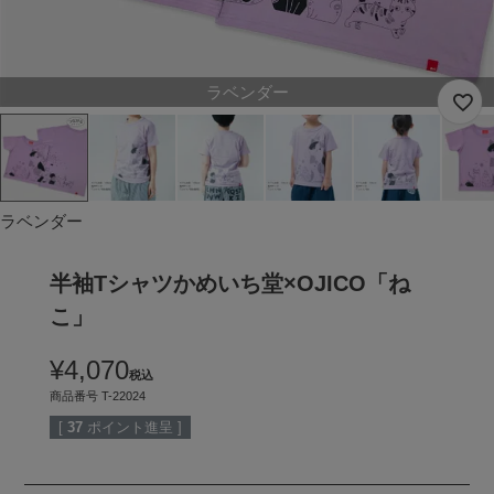
ラベンダー
ラベンダー
半袖Tシャツかめいち堂×OJICO「ね
こ」
¥
4,070
税込
商品番号
T-22024
[
37
ポイント進呈 ]