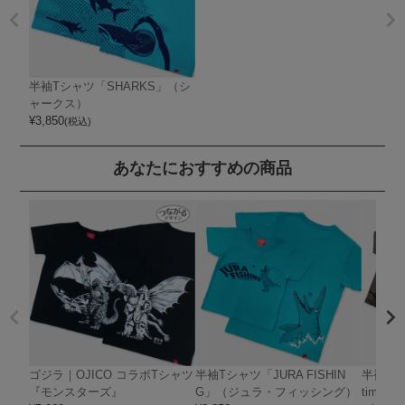
半袖Tシャツ「SHARKS」（シ
ャークス）
¥
3,850
(税込)
あなたにおすすめの商品
ゴジラ｜OJICO コラボTシャツ
半袖Tシャツ「JURA FISHIN
半袖Tシ
『モンスターズ』
G」（ジュラ・フィッシング）
timate