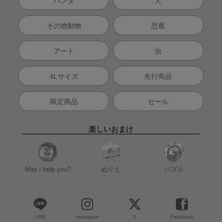
パンダ
犬
その他動物
恐竜
アート
虫
4Lサイズ
先行商品
限定商品
セール
楽しいおまけ
May I help you?
ぬりえ
パズル
LINE
Instagram
X
Facebook