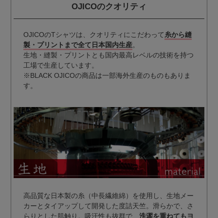
OJICOのクオリティ
OJICOのTシャツは、クオリティにこだわって
糸から縫
製・プリントまで全て日本国内生産
。
生地・縫製・プリントとも国内最高レベルの技術を持つ
工場で生産しています。
※BLACK OJICOの商品は一部海外生産のものもありま
す。
高品質な日本製の糸（中長繊維綿）を使用し、生地メー
カーとタイアップして開発した度詰天竺。滑らかで、さ
らりとした肌触り。吸汗性も抜群で、
洗濯を重ねてもヨ