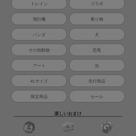
トレイン
コラボ
飛行機
乗り物
パンダ
犬
その他動物
恐竜
アート
虫
4Lサイズ
先行商品
限定商品
セール
楽しいおまけ