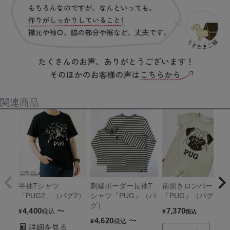
関連商品
半袖Tシャツ
刺繍ボーダー長袖T
前開きロンパース
「PUG2」（パグ2）
シャツ「PUG」（パ
「PUG」（パグ）
グ）
4,400
〜
7,370
税込
¥
¥
税込
4,620
〜
税込
¥
詳細を見る