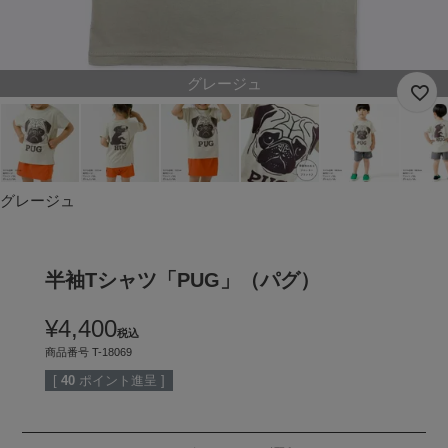
グレージュ
グレージュ
半袖Tシャツ「PUG」（パグ）
¥
4,400
税込
商品番号
T-18069
[
40
ポイント進呈 ]