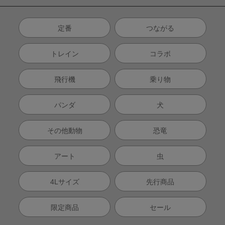
定番
つながる
トレイン
コラボ
飛行機
乗り物
パンダ
犬
その他動物
恐竜
アート
虫
4Lサイズ
先行商品
限定商品
セール