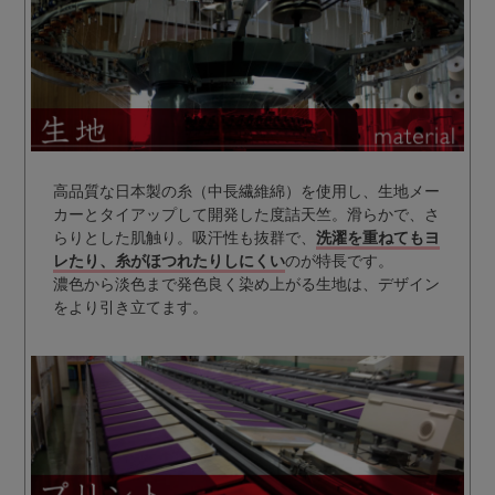
高品質な日本製の糸（中長繊維綿）を使用し、生地メー
カーとタイアップして開発した度詰天竺。滑らかで、さ
らりとした肌触り。吸汗性も抜群で、
洗濯を重ねてもヨ
レたり、糸がほつれたりしにくい
のが特長です。
濃色から淡色まで発色良く染め上がる生地は、デザイン
をより引き立てます。