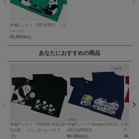
半袖Tシャツ「REVERSI」（リ
バーシ）
¥
3,850
(税込)
あなたにおすすめの商品
半袖Tシャツ「PANDA VOLLEY
半袖Tシャツ Honda×OJICO「C
半袖Tシャ
CLUB」（パンダバレークラ
AR CARRIER」
T」（
ブ）
¥
4,180
¥
4,070
(税込)
(