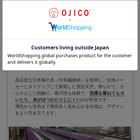
※BLACK OJICOの商品は一部海外生産のものもありま
す。
高品質な日本製の糸（中長繊維綿）を使用し、生地メー
カーとタイアップして開発した度詰天竺。滑らかで、さ
らりとした肌触り。吸汗性も抜群で、
洗濯を重ねてもヨ
レたり、糸がほつれたりしにくい
のが特長です。
濃色から淡色まで発色良く染め上がる生地は、デザイン
をより引き立てます。