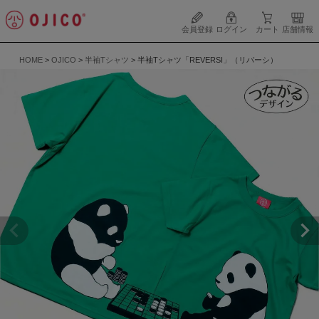
会員登録
ログイン
カート
店舗情報
HOME
OJICO
半袖Tシャツ
半袖Tシャツ「REVERSI」（リバーシ）