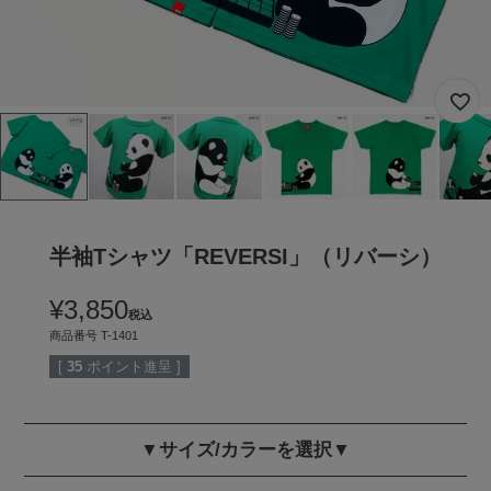
半袖Tシャツ「REVERSI」（リバーシ）
¥
3,850
税込
商品番号
T-1401
[
35
ポイント進呈 ]
▼サイズ/カラーを選択▼