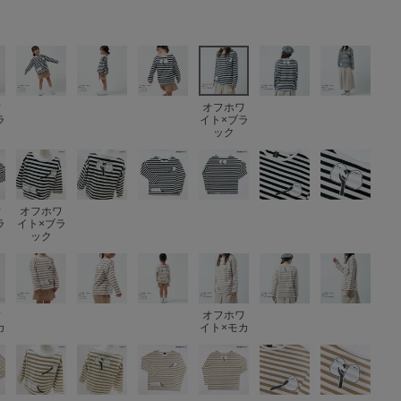
ワ
オフホワ
ラ
イト×ブラ
ック
ワ
オフホワ
ラ
イト×ブラ
ック
ワ
オフホワ
カ
イト×モカ