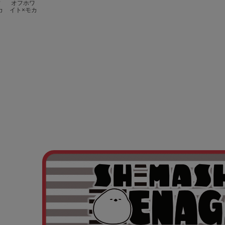
ワ
オフホワ
カ
イト×モカ