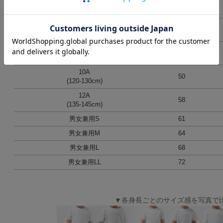
4A
37.5
(90-100cm)
6A
42
(100-110cm)
8A
46
(110-120cm)
10A
50
(120-130cm)
12A
58
(135-145cm)
男女兼用S
61
男女兼用M
64
男女兼用L
68
男女兼用LL
72
▼各身長ごとのサイズ感を写真で