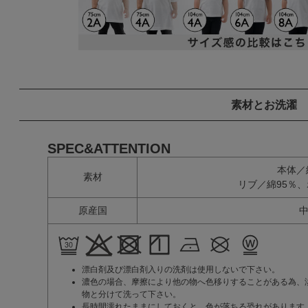
素材とお洗濯
SPEC&ATTENTION
本体／
素材
リブ／綿95％
原産国
漂白剤及び漂白剤入りの洗剤は使用しないで下さい。
濃色の場合、摩擦により他の物へ色移りすることがある為、
物と分けて洗って下さい。
長時間濡れたままにしておくと、色が落ちる恐れがあります