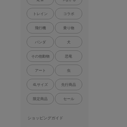
トレイン
コラボ
飛行機
乗り物
パンダ
犬
その他動物
恐竜
アート
虫
4Lサイズ
先行商品
限定商品
セール
ショッピングガイド