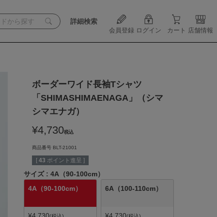
詳細検索
会員登録
ログイン
カート
店舗情報
ボーダーワイド長袖Tシャツ
「SHIMASHIMAENAGA」（シマ
シマエナガ）
¥
4,730
税込
商品番号
BLT-21001
[
43
ポイント進呈 ]
サイズ
4A（90-100cm）
4A（90-100cm）
6A（100-110cm）
¥
4,730
¥
4,730
税込
税込