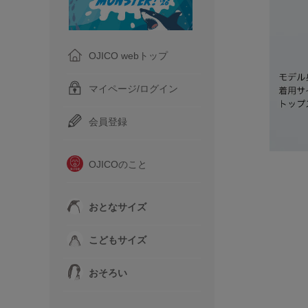
OJICO webトップ
マイページ/ログイン
会員登録
OJICOのこと
おとなサイズ
こどもサイズ
おそろい