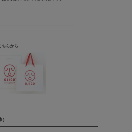
こちらから
粋）