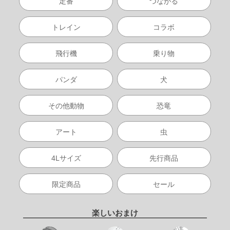
定番
つながる
トレイン
コラボ
飛行機
乗り物
パンダ
犬
その他動物
恐竜
アート
虫
4Lサイズ
先行商品
限定商品
セール
楽しいおまけ