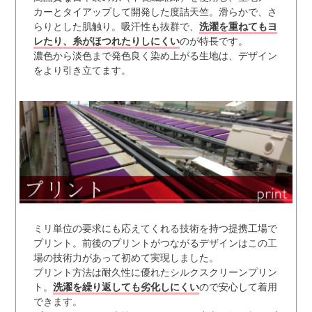
カーとタイアップして開発した度詰天竺。滑らかで、さ
らりとした肌触り。吸汗性も抜群で、
洗濯を重ねてもヨ
レたり、糸がほつれたりしにくい
のが特長です。
濃色から淡色まで発色良く染め上がる生地は、デザイン
をより引き立てます。
ミリ単位の要求にも応えてくれる技術を持つ提携工場で
プリント。前後のプリントがつながるデザインはこの工
場の技術力があって初めて実現しました。
プリント方法は耐久性に優れたシルクスクリーンプリン
ト。
洗濯を繰り返しても劣化しにくい
ので安心して着用
できます。