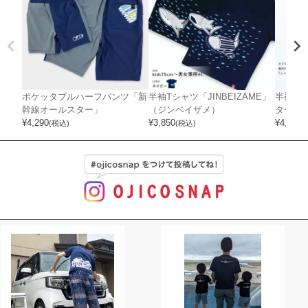
ポケッタブルハーフパンツ「新
半袖Tシャツ「JINBEIZAME」
半袖T
幹線オールスター」
（ジンベイザメ）
ター」
¥
4,290
¥
3,850
¥
4,070
(税込)
(税込)
(