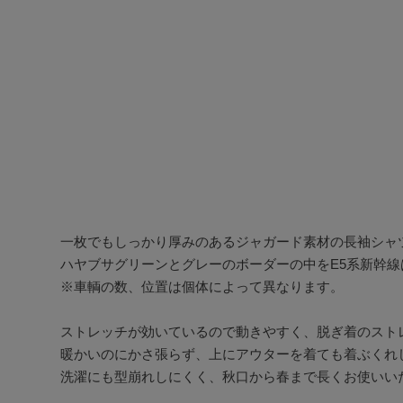
一枚でもしっかり厚みのあるジャガード素材の長袖シャツ
ハヤブサグリーンとグレーのボーダーの中をE5系新幹線
※車輌の数、位置は個体によって異なります。

ストレッチが効いているので動きやすく、脱ぎ着のストレ
暖かいのにかさ張らず、上にアウターを着ても着ぶくれし
洗濯にも型崩れしにくく、秋口から春まで長くお使いいた