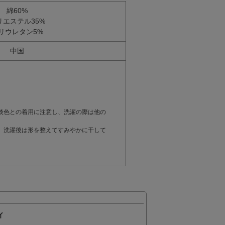
綿60%
リエステル35%
リウレタン5%
中国
。
淡色との着用に注意し、洗濯の際は他の
。洗濯後は形を整えてすみやかに干して
ィ