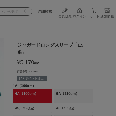
詳細検索
会員登録
ログイン
カート
店舗情報
ジャガードロングスリーブ「E5
系」
¥
5,170
税込
商品番号
JLT-20003
[
47
ポイント進呈 ]
4A（100cm）
4A（100cm）
6A（110cm）
¥
5,170
¥
5,170
税込
税込