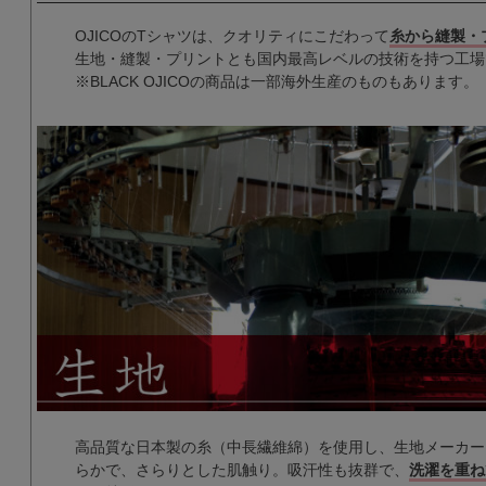
OJICOのTシャツは、クオリティにこだわって
糸から縫製・
生地・縫製・プリントとも国内最高レベルの技術を持つ工場
※BLACK OJICOの商品は一部海外生産のものもあります。
高品質な日本製の糸（中長繊維綿）を使用し、生地メーカー
らかで、さらりとした肌触り。吸汗性も抜群で、
洗濯を重ね