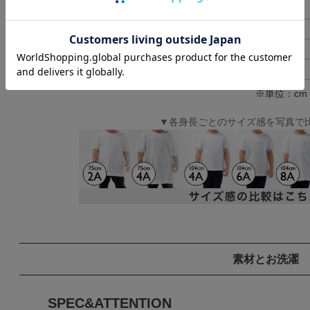
男女兼用S
65
男女兼用M
68
男女兼用L
72
男女兼用LL
76
※単位：cm
▼各身長ごとのサイズ感を写真で
素材とお洗濯
SPEC&ATTENTION