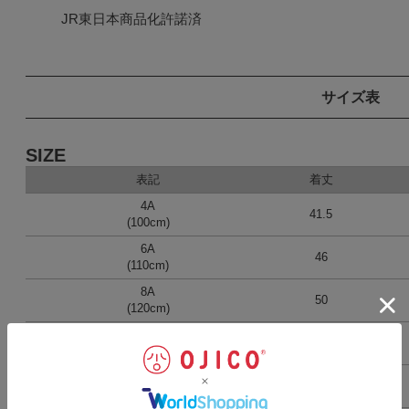
JR東日本商品化許諾済
サイズ表
SIZE
表記
着丈
4A
41.5
(100cm)
6A
46
(110cm)
8A
50
(120cm)
10A
54
(130cm)
12A
62
(140cm)