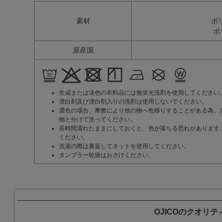
素材
ポ
ポ
原産国
生成または淡色の衣料品には無蛍光洗剤を使用してください
漂白剤及び漂白剤入りの洗剤は使用しないでください。
濃色の場合、摩擦により他の物へ色移りすることがある為、
物と分けて洗ってください。
長時間濡れたままにしておくと、色が落ちる恐れがあります
ください。
洗濯の際は裏返してネットを使用してください。
タンブラー乾燥はおさけください。
OJICOのクオリテ