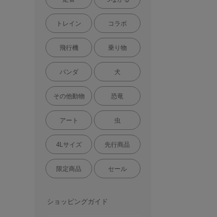
トレイン
コラボ
飛行機
乗り物
パンダ
犬
その他動物
恐竜
アート
虫
4Lサイズ
先行商品
限定商品
セール
ショッピングガイド