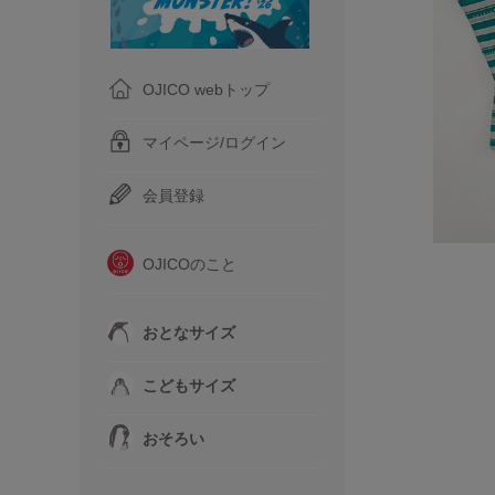
OJICO webトップ
マイページ/ログイン
会員登録
OJICOのこと
おとなサイズ
こどもサイズ
おそろい