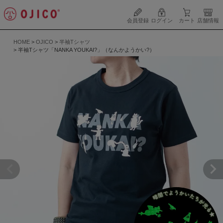
会員登録
ログイン
カート
店舗情報
HOME
OJICO
半袖Tシャツ
半袖Tシャツ「NANKA YOUKAI?」（なんかようかい?）