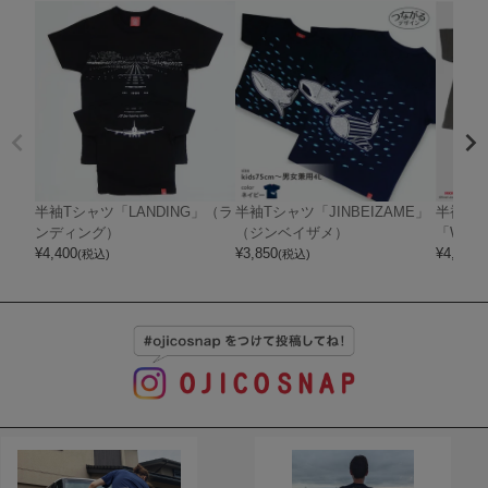
半袖Tシャツ「LANDING」（ラ
半袖Tシャツ「JINBEIZAME」
半袖Tシャ
ンディング）
（ジンベイザメ）
「WIN
¥
4,400
¥
3,850
¥
4,180
(税込)
(税込)
(