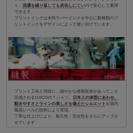
ト。
洗濯を繰り返しても劣化しにくい
ので安心して着用
できます。
プリントインクは水性ラバーインクを中心に数種類のプ
リントインクをデザインによって使い分けています。
プリント工程と同様に、細やかな縫製技術があってこそ
完成されるOJICOのＴシャツ。
日本人の体型にあわせ、
動きやすさとラインの美しさを備えたシルエット
を国内
最高レベルの技術により実現。
丁寧な仕上げにより、耐久性・安全性をさらにアップさ
せています。