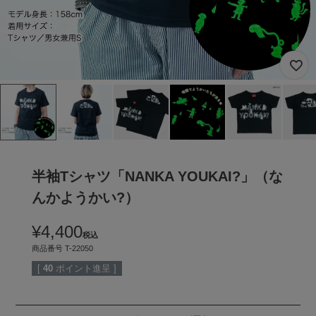
半袖Tシャツ「NANKA YOUKAI?」（な
んかようかい?）
¥
4,400
税込
商品番号
T-22050
[
40
ポイント進呈 ]