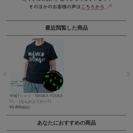
最近閲覧した商品
半袖Tシャツ「NANKA YOUKA
I?」（なんかようかい?）
¥
4,400
(税込)
あなたにおすすめの商品