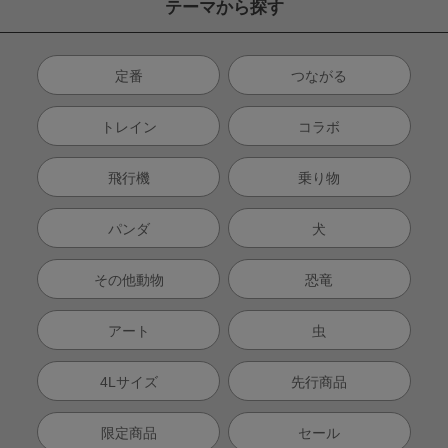
テーマから探す
定番
つながる
トレイン
コラボ
飛行機
乗り物
パンダ
犬
その他動物
恐竜
アート
虫
4Lサイズ
先行商品
限定商品
セール