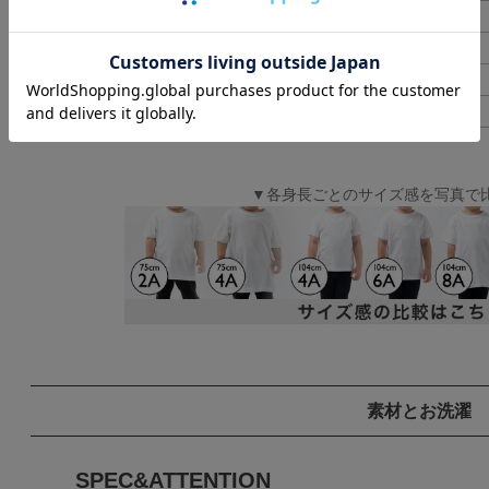
男女兼用L
69
男女兼用LL
73
男女兼用3L
78
男女兼用4L
82
▼各身長ごとのサイズ感を写真で
素材とお洗濯
SPEC&ATTENTION