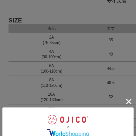
サイズ表
SIZE
表記
着丈
2A
35
(75-85cm)
4A
40
(90-100cm)
6A
44.5
(100-110cm)
8A
48.5
(110-120cm)
10A
52
(120-130cm)
12A
57
(135-145cm)
男女兼用S
61
男女兼用M
65