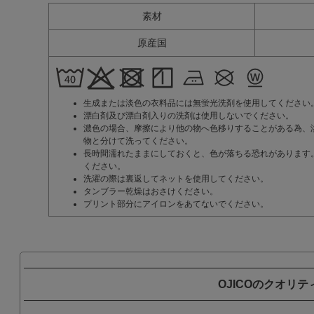
素材
原産国
生成または淡色の衣料品には無蛍光洗剤を使用してください
漂白剤及び漂白剤入りの洗剤は使用しないでください。
濃色の場合、摩擦により他の物へ色移りすることがある為、
物と分けて洗ってください。
長時間濡れたままにしておくと、色が落ちる恐れがあります
ください。
洗濯の際は裏返してネットを使用してください。
タンブラー乾燥はおさけください。
プリント部分にアイロンをあてないでください。
OJICOのクオリテ