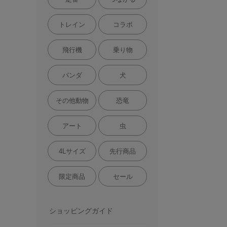
トレイン
コラボ
飛行機
乗り物
パンダ
犬
その他動物
恐竜
アート
虫
4Lサイズ
先行商品
限定商品
セール
ショッピングガイド