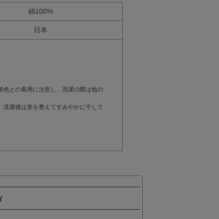
綿100%
日本
。
淡色との着用に注意し、洗濯の際は他の
。洗濯後は形を整えてすみやかに干して
ィ