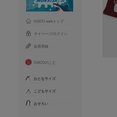
OJICO webトップ
マイページ/ログイン
会員登録
OJICOのこと
おとなサイズ
こどもサイズ
おそろい