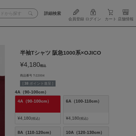
詳細検索
会員登録
ログイン
カート
店舗情報
半袖Tシャツ 阪急1000系×OJICO
¥
4,180
税込
商品番号
T-22004
[
38
ポイント進呈 ]
4A（90-100cm）
4A（90-100cm）
6A（100-110cm）
¥
4,180
¥
4,180
税込
税込
8A（110-120cm）
10A（120-130cm）