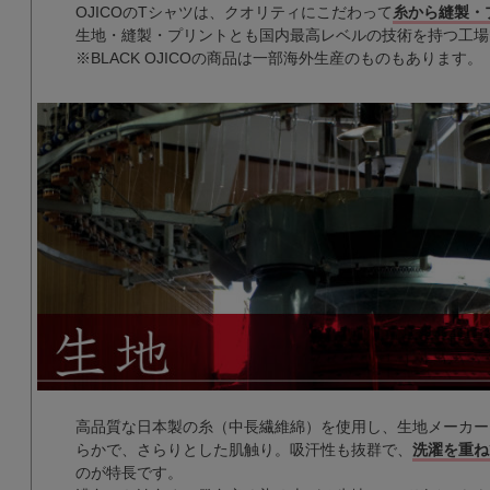
OJICOのTシャツは、クオリティにこだわって
糸から縫製・
生地・縫製・プリントとも国内最高レベルの技術を持つ工場
※BLACK OJICOの商品は一部海外生産のものもあります。
高品質な日本製の糸（中長繊維綿）を使用し、生地メーカー
らかで、さらりとした肌触り。吸汗性も抜群で、
洗濯を重ね
のが特長です。