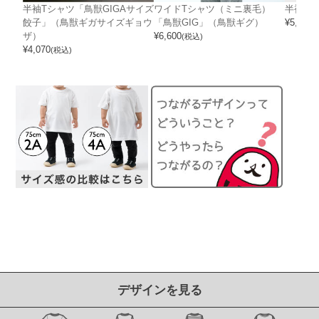
半袖Tシャツ「鳥獣GIGAサイズ
ワイドTシャツ（ミニ裏毛）
半袖T
餃子」（鳥獣ギガサイズギョウ
「鳥獣GIG」（鳥獣ギグ）
¥
5,390
(
ザ）
¥
6,600
(税込)
¥
4,070
(税込)
デザインを見る