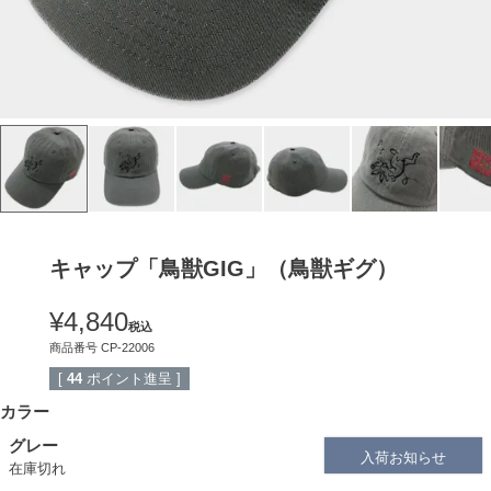
キャップ「鳥獣GIG」（鳥獣ギグ）
¥
4,840
税込
商品番号
CP-22006
[
44
ポイント進呈 ]
カラー
グレー
入荷お知らせ
在庫切れ