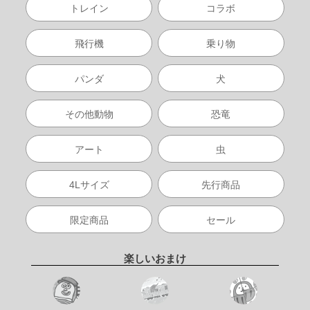
トレイン
コラボ
飛行機
乗り物
パンダ
犬
その他動物
恐竜
アート
虫
4Lサイズ
先行商品
限定商品
セール
楽しいおまけ