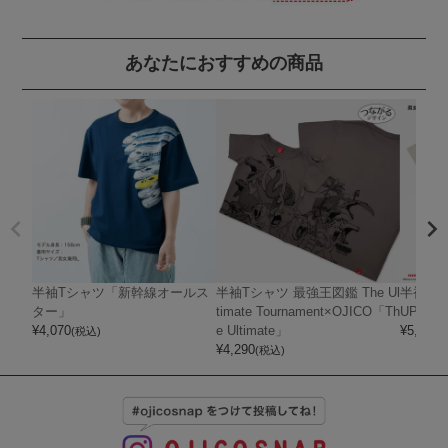
あなたにおすすめの商品
半袖Tシャツ「新幹線オールス
半袖Tシャツ 最強王図鑑 The Ul
半袖Tシャ
ター」
timate Tournament×OJICO「Th
UPER 
¥
4,070
e Ultimate」
¥
5,720
(税込)
(
¥
4,290
(税込)