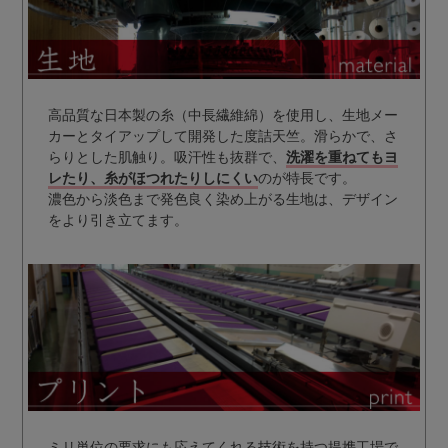
高品質な日本製の糸（中長繊維綿）を使用し、生地メー
カーとタイアップして開発した度詰天竺。滑らかで、さ
らりとした肌触り。吸汗性も抜群で、
洗濯を重ねてもヨ
レたり、糸がほつれたりしにくい
のが特長です。
濃色から淡色まで発色良く染め上がる生地は、デザイン
をより引き立てます。
ミリ単位の要求にも応えてくれる技術を持つ提携工場で