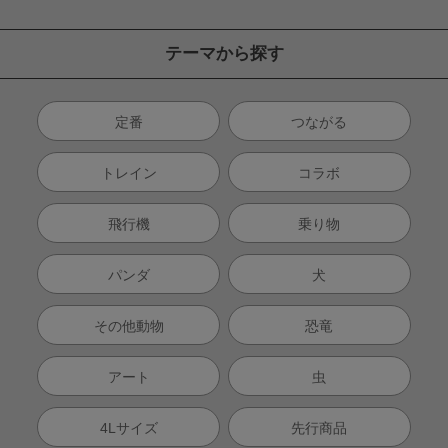
テーマから探す
定番
つながる
トレイン
コラボ
飛行機
乗り物
パンダ
犬
その他動物
恐竜
アート
虫
4Lサイズ
先行商品