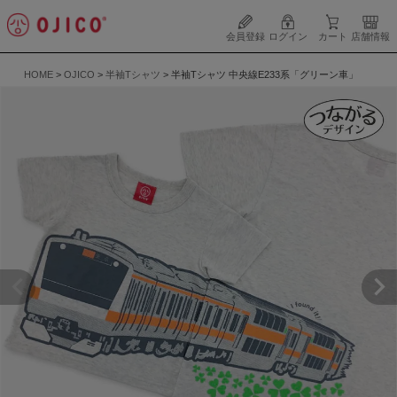
会員登録
ログイン
カート
店舗情報
HOME
OJICO
半袖Tシャツ
半袖Tシャツ 中央線E233系「グリーン車」