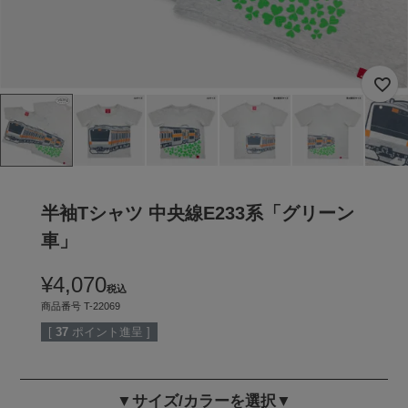
半袖Tシャツ 中央線E233系「グリーン
車」
¥
4,070
税込
商品番号
T-22069
[
37
ポイント進呈 ]
▼サイズ/カラーを選択▼