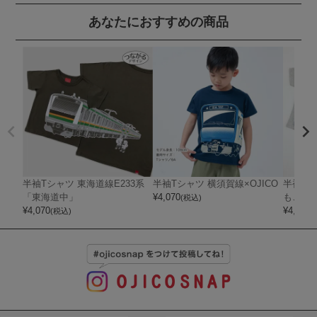
あなたにおすすめの商品
半袖Tシャツ 東海道線E233系
半袖Tシャツ 横須賀線×OJICO
半袖Tシ
「東海道中」
¥
4,070
もころん
(税込)
¥
4,070
¥
4,180
(税込)
(