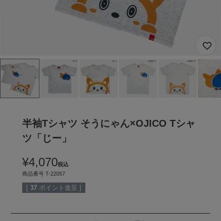
半袖Tシャツ そうにゃん×OJICO Tシャ
ツ「じー」
¥
4,070
税込
商品番号
T-22057
[
37
ポイント進呈 ]