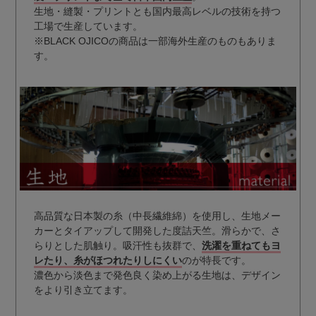
生地・縫製・プリントとも国内最高レベルの技術を持つ
工場で生産しています。
※BLACK OJICOの商品は一部海外生産のものもありま
す。
高品質な日本製の糸（中長繊維綿）を使用し、生地メー
カーとタイアップして開発した度詰天竺。滑らかで、さ
らりとした肌触り。吸汗性も抜群で、
洗濯を重ねてもヨ
レたり、糸がほつれたりしにくい
のが特長です。
濃色から淡色まで発色良く染め上がる生地は、デザイン
をより引き立てます。