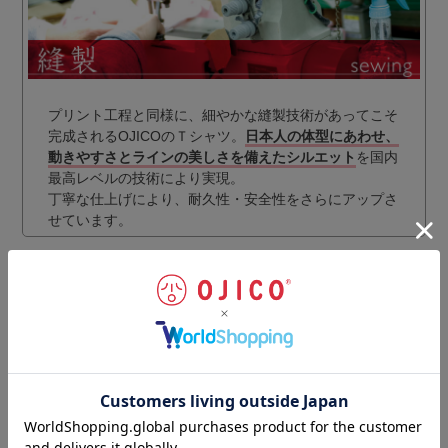
プリント工程と同様に、細やかな縫製技術があってこそ
完成されるOJICOのＴシャツ。
日本人の体型にあわせ、
動きやすさとラインの美しさを備えたシルエット
を国内
最高レベルの技術により実現。
丁寧な仕上げにより、耐久性・安全性をさらにアップさ
せています。
ギフトラッピングのご注文はこちらから