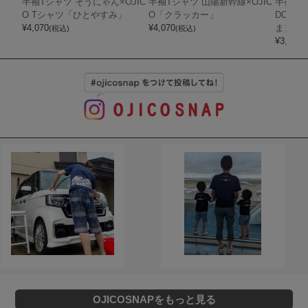
半袖Tシャツ そうにゃん×OJIC
半袖Tシャツ 山陽新幹線×OJIC
半袖Tシ
O Tシャツ「ひとやすみ」
O「クラッカー」
DOTS
¥
4,070
¥
4,070
ま）
(税込)
(税込)
¥
3,850
(
OJICOSNAPをもっと見る