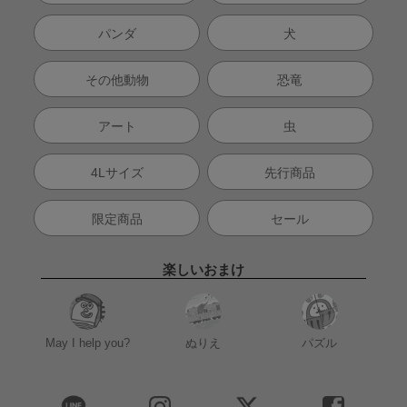
パンダ
犬
その他動物
恐竜
アート
虫
4Lサイズ
先行商品
限定商品
セール
楽しいおまけ
May I help you?
ぬりえ
パズル