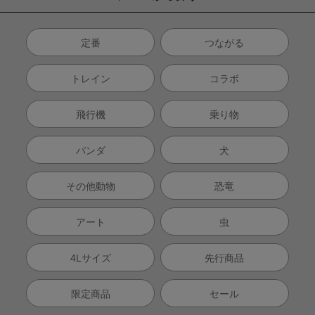
定番
つながる
トレイン
コラボ
飛行機
乗り物
パンダ
犬
その他動物
恐竜
アート
虫
4Lサイズ
先行商品
限定商品
セール