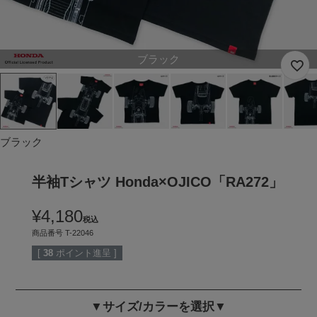
ブラック
ブラック
半袖Tシャツ Honda×OJICO「RA272」
¥
4,180
税込
商品番号
T-22046
[
38
ポイント進呈 ]
▼サイズ/カラーを選択▼