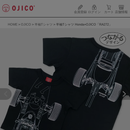
会員登録
ログイン
カート
店舗情報
HOME
OJICO
半袖Tシャツ
半袖Tシャツ Honda×OJICO「RA272」