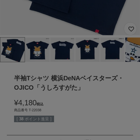
半袖Tシャツ 横浜DeNAベイスターズ・
OJICO「うしろすがた」
¥
4,180
税込
商品番号
T-22038
[
38
ポイント進呈 ]