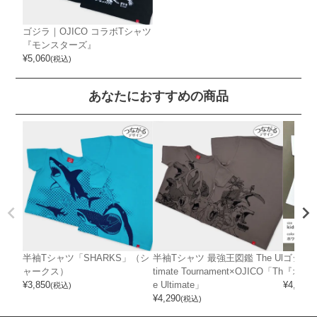
ゴジラ｜OJICO コラボTシャツ
『モンスターズ』
¥
5,060
(税込)
あなたにおすすめの商品
半袖Tシャツ「SHARKS」（シ
半袖Tシャツ 最強王図鑑 The Ul
ゴジラ｜
ャークス）
timate Tournament×OJICO「Th
『オー
¥
3,850
e Ultimate」
¥
4,510
(税込)
(
¥
4,290
(税込)