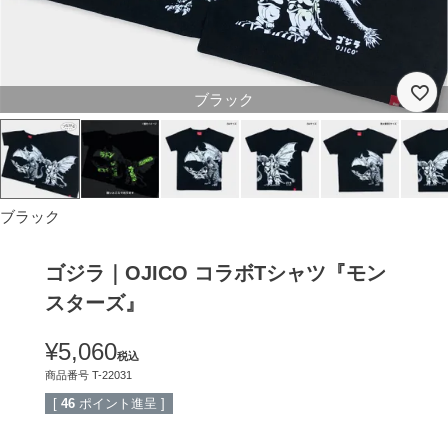
ブラック
ブラック
ゴジラ｜OJICO コラボTシャツ『モン
スターズ』
¥
5,060
税込
商品番号
T-22031
[
46
ポイント進呈 ]