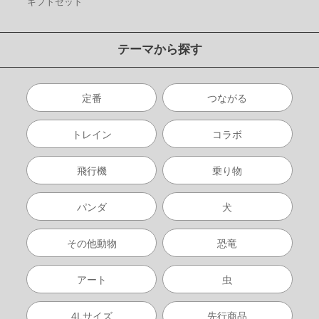
ギフトセット
テーマから探す
定番
つながる
トレイン
コラボ
飛行機
乗り物
パンダ
犬
その他動物
恐竜
アート
虫
4Lサイズ
先行商品