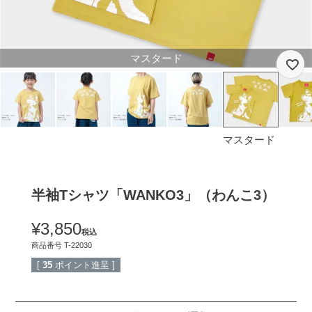
マスタード
マスタード
半袖Tシャツ「WANKO3」（わんこ3）
¥
3,850
税込
商品番号
T-22030
[
35
ポイント進呈 ]