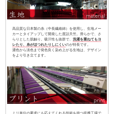
高品質な日本製の糸（中長繊維綿）を使用し、生地メー
カーとタイアップして開発した度詰天竺。滑らかで、さ
らりとした肌触り。吸汗性も抜群で、
洗濯を重ねてもヨ
レたり、糸がほつれたりしにくい
のが特長です。
濃色から淡色まで発色良く染め上がる生地は、デザイン
をより引き立てます。
ミリ単位の要求にも応えてくれる技術を持つ提携工場で