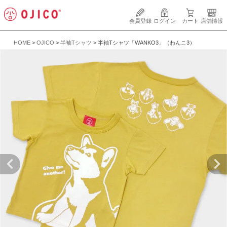
会員登録
ログイン
カート
店舗情報
HOME
OJICO
半袖Tシャツ
半袖Tシャツ「WANKO3」（わんこ3）