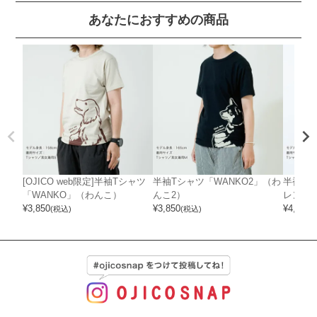
あなたにおすすめの商品
[OJICO web限定]半袖Tシャツ
半袖Tシャツ「WANKO2」（わ
半袖Tシ
「WANKO」（わんこ）
んこ2）
レンチ
¥
3,850
¥
3,850
¥
4,620
(税込)
(税込)
(