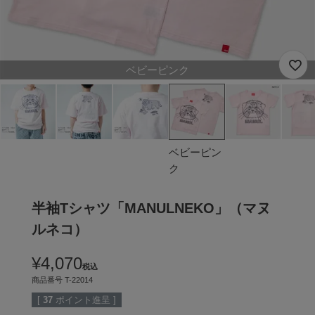
ベビーピンク
ベビーピン
ク
半袖Tシャツ「MANULNEKO」（マヌ
ルネコ）
¥
4,070
税込
商品番号
T-22014
[
37
ポイント進呈 ]