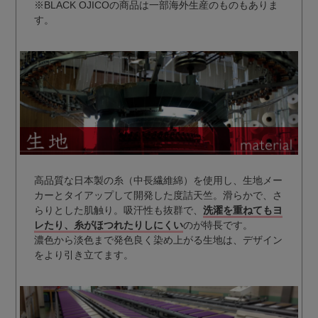
※BLACK OJICOの商品は一部海外生産のものもありま
す。
高品質な日本製の糸（中長繊維綿）を使用し、生地メー
カーとタイアップして開発した度詰天竺。滑らかで、さ
らりとした肌触り。吸汗性も抜群で、
洗濯を重ねてもヨ
レたり、糸がほつれたりしにくい
のが特長です。
濃色から淡色まで発色良く染め上がる生地は、デザイン
をより引き立てます。