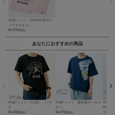
半袖Tシャツ「MANULNEKO」
（マヌルネコ）
¥
4,070
(税込)
あなたにおすすめの商品
半袖Tシャツ「PUG2」（パグ
半袖Tシャツ「新幹線オールス
半袖Tシ
2）
ター」
FACE
¥
4,400
¥
4,070
ス）
(税込)
(税込)