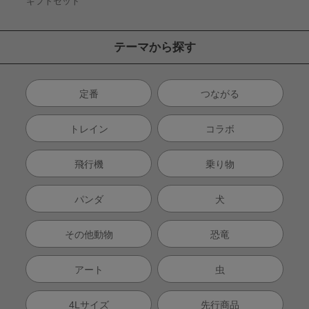
ギフトセット
テーマから探す
定番
つながる
トレイン
コラボ
飛行機
乗り物
パンダ
犬
その他動物
恐竜
アート
虫
4Lサイズ
先行商品