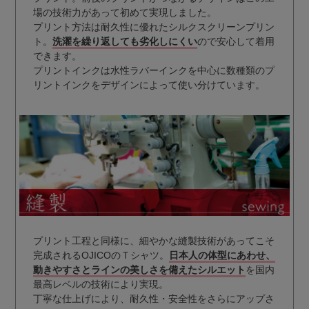
場の技術力があって初めて実現しました。
プリント方法は耐久性に優れたシルクスクリーンプリン
ト。
洗濯を繰り返しても劣化しにくい
ので安心して着用
できます。
プリントインクは水性ラバーインクを中心に数種類のプ
リントインクをデザインによって使い分けています。
プリント工程と同様に、細やかな縫製技術があってこそ
完成されるOJICOのＴシャツ。
日本人の体型にあわせ、
動きやすさとラインの美しさを備えたシルエット
を国内
最高レベルの技術により実現。
丁寧な仕上げにより、耐久性・安全性をさらにアップさ