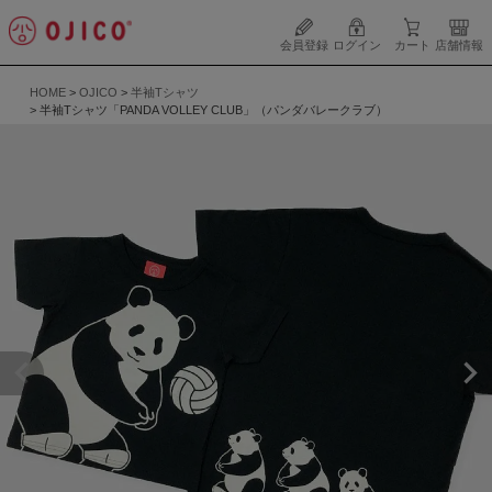
会員登録
ログイン
カート
店舗情報
HOME
OJICO
半袖Tシャツ
半袖Tシャツ「PANDA VOLLEY CLUB」（パンダバレークラブ）