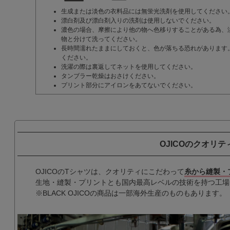
生成または淡色の衣料品には無蛍光洗剤を使用してください
漂白剤及び漂白剤入りの洗剤は使用しないでください。
濃色の場合、摩擦により他の物へ色移りすることがある為、
物と分けて洗ってください。
長時間濡れたままにしておくと、色が落ちる恐れがあります
ください。
洗濯の際は裏返してネットを使用してください。
タンブラー乾燥はおさけください。
プリント部分にアイロンをあてないでください。
OJICOのクオリテ
OJICOのTシャツは、クオリティにこだわって
糸から縫製・
生地・縫製・プリントとも国内最高レベルの技術を持つ工場
※BLACK OJICOの商品は一部海外生産のものもあります。