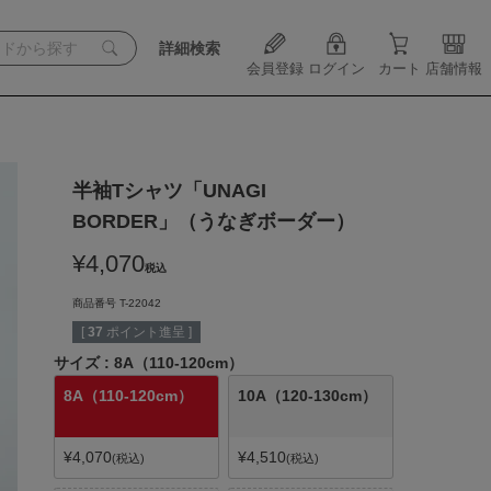
詳細検索
会員登録
ログイン
カート
店舗情報
半袖Tシャツ「UNAGI
BORDER」（うなぎボーダー）
¥
4,070
税込
商品番号
T-22042
[
37
ポイント進呈 ]
サイズ
8A（110-120cm）
8A（110-120cm）
10A（120-130cm）
¥
4,070
¥
4,510
税込
税込