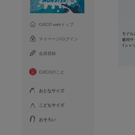
OJICO webトップ
マイページ/ログイン
会員登録
OJICOのこと
おとなサイズ
こどもサイズ
おそろい