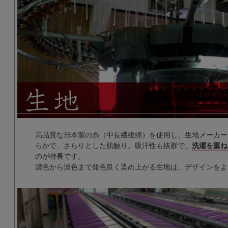
高品質な日本製の糸（中長繊維綿）を使用し、生地メーカー
らかで、さらりとした肌触り。吸汗性も抜群で、
洗濯を重ね
のが特長です。
濃色から淡色まで発色良く染め上がる生地は、デザインをよ