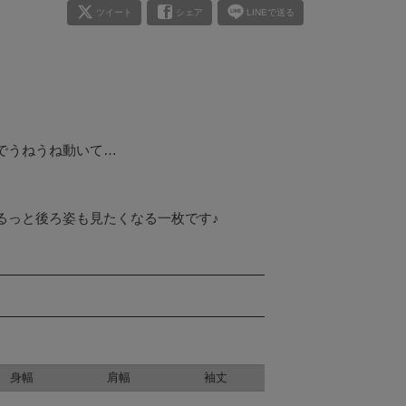
ツイート
シェア
LINEで送る
うねうね動いて…

身幅
肩幅
袖丈