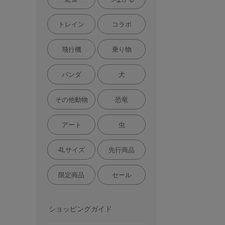
トレイン
コラボ
飛行機
乗り物
パンダ
犬
その他動物
恐竜
アート
虫
4Lサイズ
先行商品
限定商品
セール
ショッピングガイド