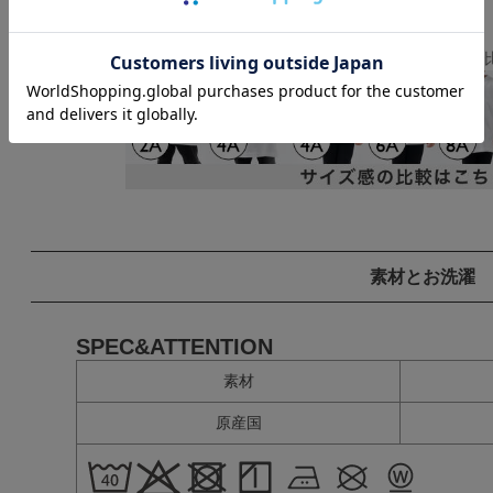
▼各身長ごとのサイズ感を写真で
素材とお洗濯
SPEC&ATTENTION
素材
原産国