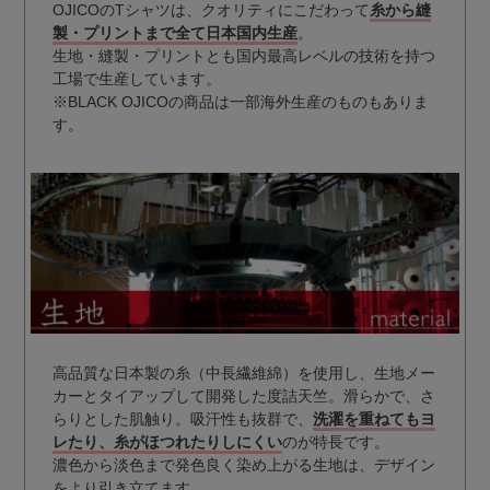
OJICOのTシャツは、クオリティにこだわって
糸から縫
製・プリントまで全て日本国内生産
。
生地・縫製・プリントとも国内最高レベルの技術を持つ
工場で生産しています。
※BLACK OJICOの商品は一部海外生産のものもありま
す。
高品質な日本製の糸（中長繊維綿）を使用し、生地メー
カーとタイアップして開発した度詰天竺。滑らかで、さ
らりとした肌触り。吸汗性も抜群で、
洗濯を重ねてもヨ
レたり、糸がほつれたりしにくい
のが特長です。
濃色から淡色まで発色良く染め上がる生地は、デザイン
をより引き立てます。