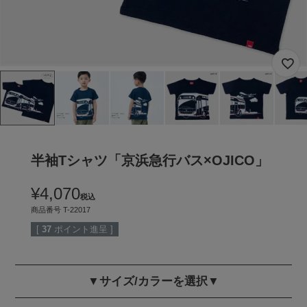
半袖Tシャツ「京浜急行バス×OJICO」
¥
4,070
税込
商品番号
T-22017
[
37
ポイント進呈 ]
▼サイズ/カラーを選択▼