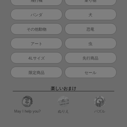
飛行機
乗り物
パンダ
犬
その他動物
恐竜
アート
虫
4Lサイズ
先行商品
限定商品
セール
楽しいおまけ
May I help you?
ぬりえ
パズル