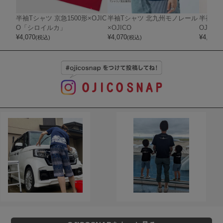
半袖Tシャツ 京急1500形×OJIC
半袖Tシャツ 北九州モノレール
半袖Tシ
O「シロイルカ」
×OJICO
OJICO
¥
4,070
¥
4,070
¥
4,510
(税込)
(税込)
(