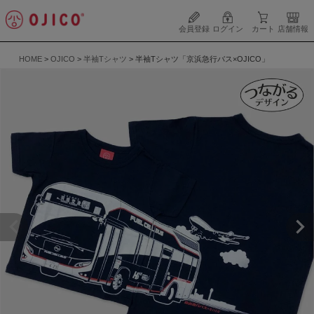
会員登録
ログイン
カート
店舗情報
HOME
OJICO
半袖Tシャツ
半袖Tシャツ「京浜急行バス×OJICO」