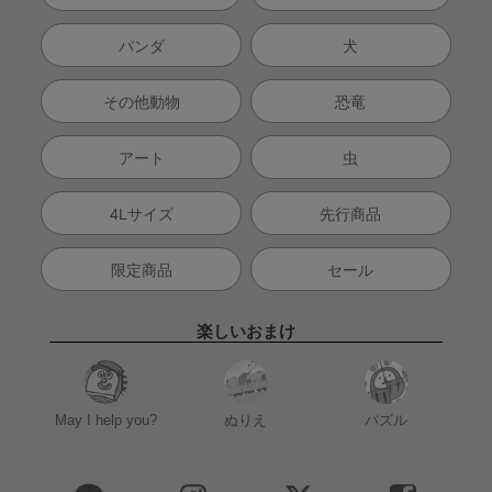
パンダ
犬
その他動物
恐竜
アート
虫
4Lサイズ
先行商品
限定商品
セール
楽しいおまけ
May I help you?
ぬりえ
パズル