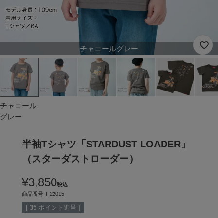
チャコールグレー
チャコール
グレー
半袖Tシャツ「STARDUST LOADER」
（スターダストローダー）
¥
3,850
税込
商品番号
T-22015
[
35
ポイント進呈 ]