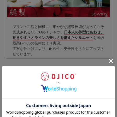
プリント工程と同様に、細やかな縫製技術があってこそ
完成されるOJICOのＴシャツ。
日本人の体型にあわせ、
動きやすさとラインの美しさを備えたシルエット
を国内
最高レベルの技術により実現。
丁寧な仕上げにより、耐久性・安全性をさらにアップさ
せています。
ギフトラッピングのご注文はこちらから