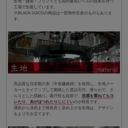
生地・縫製・プリントとも国内最高レベルの技術を持つ
工場で生産しています。
※BLACK OJICOの商品は一部海外生産のものもありま
す。
高品質な日本製の糸（中長繊維綿）を使用し、生地メー
カーとタイアップして開発した度詰天竺。滑らかで、さ
らりとした肌触り。吸汗性も抜群で、
洗濯を重ねてもヨ
レたり、糸がほつれたりしにくい
のが特長です。
濃色から淡色まで発色良く染め上がる生地は、デザイン
をより引き立てます。