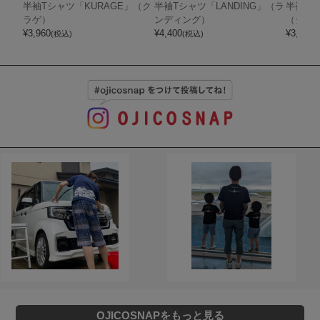
半袖Tシャツ「KURAGE」（ク
半袖Tシャツ「LANDING」（ラ
半袖Tシ
ラゲ）
ンディング）
（ジン
¥
3,960
¥
4,400
¥
3,850
(税込)
(税込)
(
OJICOSNAPをもっと見る