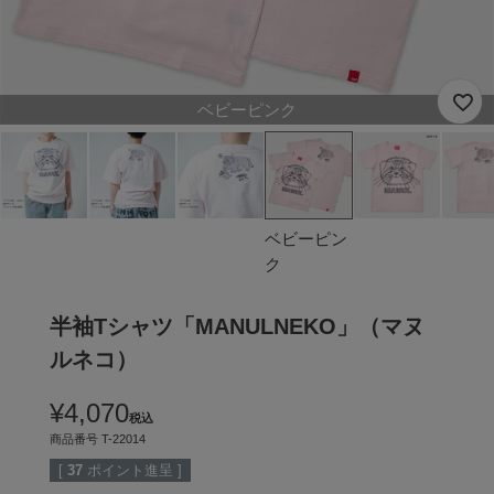
ベビーピンク
ベビーピン
ク
半袖Tシャツ「MANULNEKO」（マヌ
ルネコ）
¥
4,070
税込
商品番号
T-22014
[
37
ポイント進呈 ]