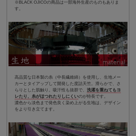
※BLACK OJICOの商品は一部海外生産のものもありま
す。
高品質な日本製の糸（中長繊維綿）を使用し、生地メー
カーとタイアップして開発した度詰天竺。滑らかで、さ
らりとした肌触り。吸汗性も抜群で、
洗濯を重ねてもヨ
レたり、糸がほつれたりしにくい
のが特長です。
濃色から淡色まで発色良く染め上がる生地は、デザイン
をより引き立てます。