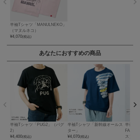
半袖Tシャツ「MANULNEKO」
（マヌルネコ）
¥
4,070
(税込)
あなたにおすすめの商品
半袖Tシャツ「PUG2」（パグ
半袖Tシャツ「新幹線オールス
半袖Tシ
2）
ター」
FACE
¥
4,400
¥
4,070
ス）
(税込)
(税込)