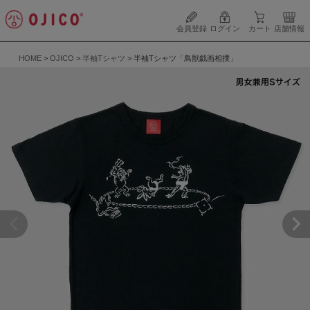
会員登録
ログイン
カート
店舗情報
HOME
OJICO
半袖Tシャツ
半袖Tシャツ「鳥獣戯画相撲」