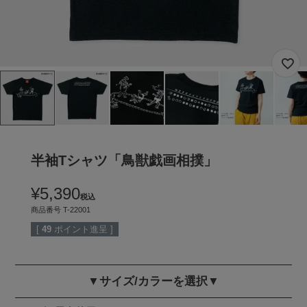
半袖Tシャツ「鳥獣戯画相撲」
¥
5,390
税込
商品番号
T-22001
[
49
ポイント進呈 ]
▼サイズ/カラーを選択▼