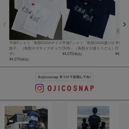
半袖Tシャツ「鳥獣GIGAサイズ
半袖Tシャツ「鳥獣GIGA盛りU
半袖Tシ
餃子」（鳥獣ギガサイズギョウ
DON」（鳥獣ギガ盛りうどん）
O Tシ
ザ）
¥
4,070
¥
4,070
(税込)
(
¥
4,070
(税込)