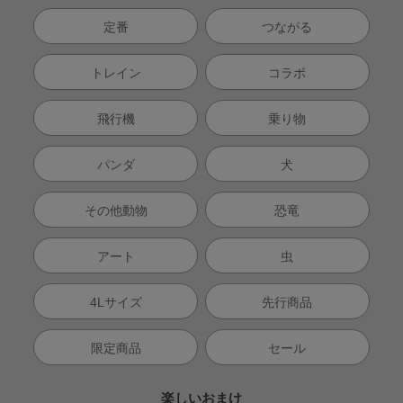
定番
つながる
トレイン
コラボ
飛行機
乗り物
パンダ
犬
その他動物
恐竜
アート
虫
4Lサイズ
先行商品
限定商品
セール
楽しいおまけ