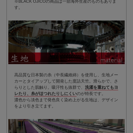
※BLACK OJICOの商品は一部海外生産のものもありま
す。
高品質な日本製の糸（中長繊維綿）を使用し、生地メー
カーとタイアップして開発した度詰天竺。滑らかで、さ
らりとした肌触り。吸汗性も抜群で、
洗濯を重ねてもヨ
レたり、糸がほつれたりしにくい
のが特長です。
濃色から淡色まで発色良く染め上がる生地は、デザイン
をより引き立てます。