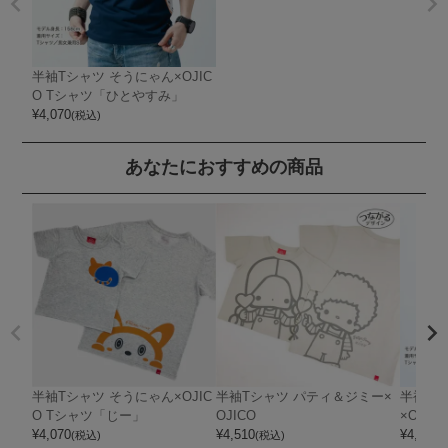
半袖Tシャツ そうにゃん×OJIC
O Tシャツ「ひとやすみ」
¥
4,070
(税込)
あなたにおすすめの商品
半袖Tシャツ そうにゃん×OJIC
半袖Tシャツ パティ＆ジミー×
半袖T
O Tシャツ「じー」
OJICO
×OJICO
¥
4,070
¥
4,510
¥
4,070
(税込)
(税込)
(