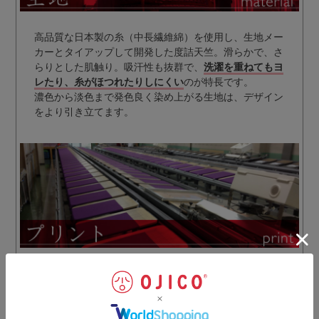
高品質な日本製の糸（中長繊維綿）を使用し、生地メー
カーとタイアップして開発した度詰天竺。滑らかで、さ
らりとした肌触り。吸汗性も抜群で、
洗濯を重ねてもヨ
レたり、糸がほつれたりしにくい
のが特長です。
濃色から淡色まで発色良く染め上がる生地は、デザイン
をより引き立てます。
ミリ単位の要求にも応えてくれる技術を持つ提携工場で
プリント。前後のプリントがつながるデザインはこの工
場の技術力があって初めて実現しました。
プリント方法は耐久性に優れたシルクスクリーンプリン