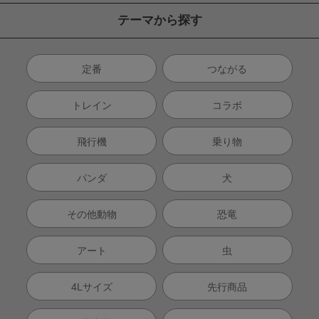
テーマから探す
定番
つながる
トレイン
コラボ
飛行機
乗り物
パンダ
犬
その他動物
恐竜
アート
虫
4Lサイズ
先行商品