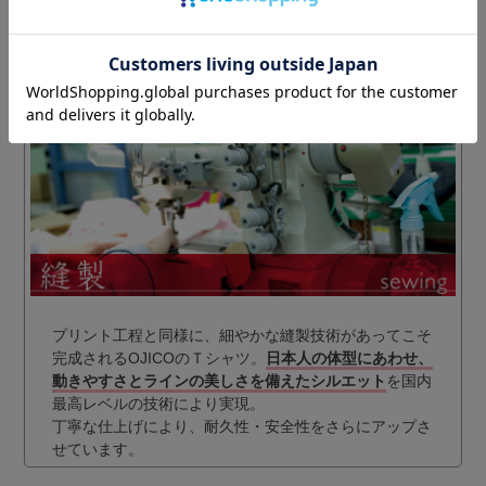
ト。
洗濯を繰り返しても劣化しにくい
ので安心して着用
できます。
プリントインクは水性ラバーインクを中心に数種類のプ
リントインクをデザインによって使い分けています。
プリント工程と同様に、細やかな縫製技術があってこそ
完成されるOJICOのＴシャツ。
日本人の体型にあわせ、
動きやすさとラインの美しさを備えたシルエット
を国内
最高レベルの技術により実現。
丁寧な仕上げにより、耐久性・安全性をさらにアップさ
せています。