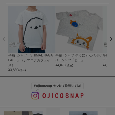
半袖Tシャツ「SHIMAENAGA
半袖Tシャツ そうにゃん×OJIC
半袖Tシ
FACE」（シマエナガフェイ
O Tシャツ「じー」
O Tシ
ス）
¥
4,070
¥
4,070
(税込)
(
¥
3,850
(税込)