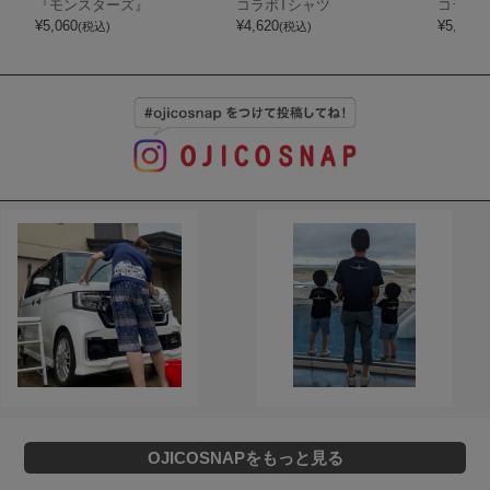
『モンスターズ』
コラボTシャツ
コラボ
¥
5,060
¥
4,620
¥
5,060
(税込)
(税込)
(
OJICOSNAPをもっと見る