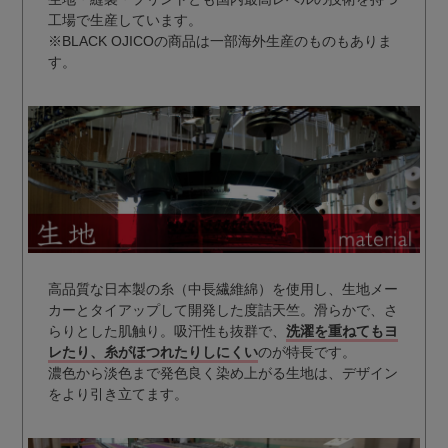
工場で生産しています。
※BLACK OJICOの商品は一部海外生産のものもありま
す。
高品質な日本製の糸（中長繊維綿）を使用し、生地メー
カーとタイアップして開発した度詰天竺。滑らかで、さ
らりとした肌触り。吸汗性も抜群で、
洗濯を重ねてもヨ
レたり、糸がほつれたりしにくい
のが特長です。
濃色から淡色まで発色良く染め上がる生地は、デザイン
をより引き立てます。