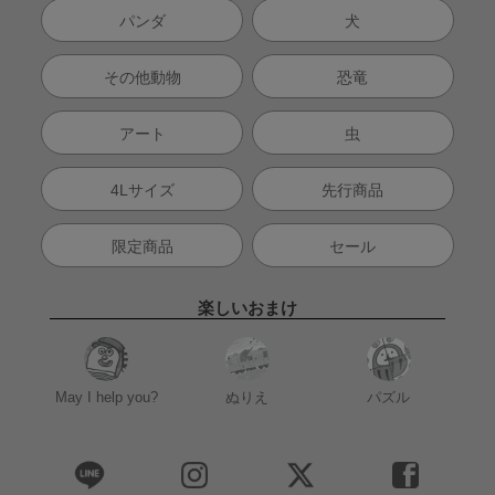
パンダ
犬
その他動物
恐竜
アート
虫
4Lサイズ
先行商品
限定商品
セール
楽しいおまけ
May I help you?
ぬりえ
パズル