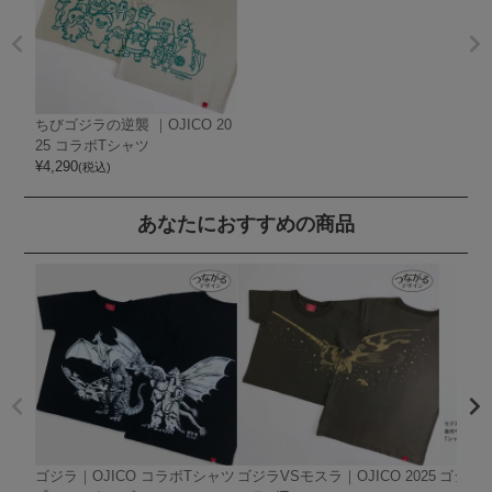
ちびゴジラの逆襲 ｜OJICO 20
25 コラボTシャツ
¥
4,290
(税込)
あなたにおすすめの商品
ゴジラ｜OJICO コラボTシャツ
ゴジラVSモスラ｜OJICO 2025
ゴジラ（1