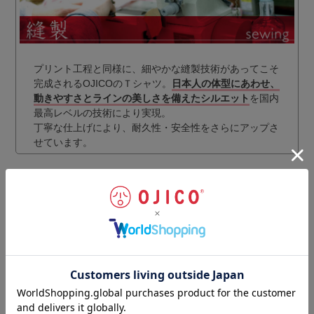
プリント工程と同様に、細やかな縫製技術があってこそ
完成されるOJICOのＴシャツ。
日本人の体型にあわせ、
動きやすさとラインの美しさを備えたシルエット
を国内
最高レベルの技術により実現。
丁寧な仕上げにより、耐久性・安全性をさらにアップさ
せています。
ギフトラッピングのご注文はこちらから