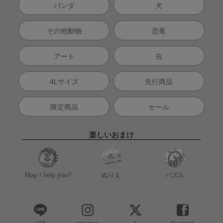
パンダ
犬
その他動物
恐竜
アート
虫
4Lサイズ
先行商品
限定商品
セール
楽しいおまけ
May I help you?
ぬりえ
パズル
LINE
Instagram
X
Facebook