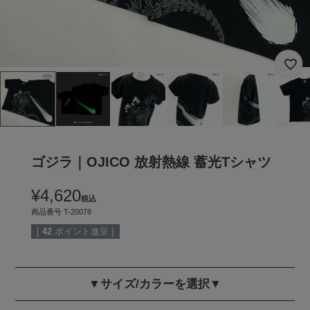
ゴジラ｜OJICO 放射熱線 蓄光Tシャツ
¥
4,620
税込
商品番号
T-20078
[
42
ポイント進呈 ]
▼サイズ/カラーを選択▼