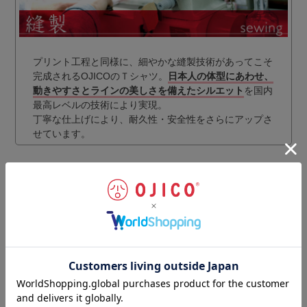
プリント工程と同様に、細やかな縫製技術があってこそ
完成されるOJICOのＴシャツ。
日本人の体型にあわせ、
動きやすさとラインの美しさを備えたシルエット
を国内
最高レベルの技術により実現。
丁寧な仕上げにより、耐久性・安全性をさらにアップさ
せています。
ギフトラッピングのご注文はこちらから