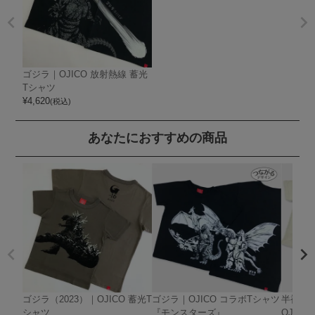
ゴジラ｜OJICO 放射熱線 蓄光
Tシャツ
¥
4,620
(税込)
あなたにおすすめの商品
ゴジラ（2023）｜OJICO 蓄光T
ゴジラ｜OJICO コラボTシャツ
半袖Tシ
シャツ
『モンスターズ』
OJIC