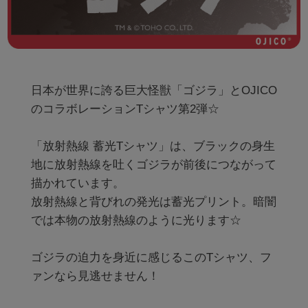
日本が世界に誇る巨大怪獣「ゴジラ」とOJICO
のコラボレーションTシャツ第2弾☆

「放射熱線 蓄光Tシャツ」は、ブラックの身生
地に放射熱線を吐くゴジラが前後につながって
描かれています。

放射熱線と背びれの発光は蓄光プリント。暗闇
では本物の放射熱線のように光ります☆

ゴジラの迫力を身近に感じるこのTシャツ、フ
ァンなら見逃せません！
