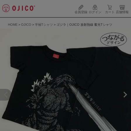
会員登録
ログイン
カート
店舗情報
HOME
OJICO
半袖Tシャツ
ゴジラ｜OJICO 放射熱線 蓄光Tシャツ