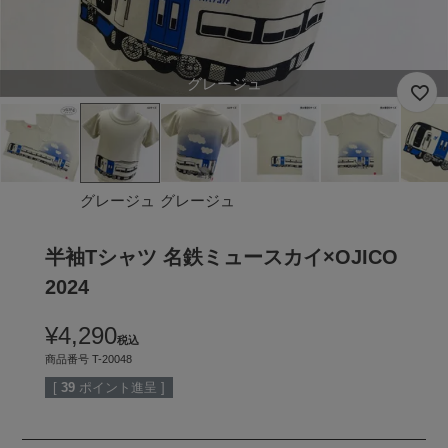
グレージュ
グレージュ
グレージュ
半袖Tシャツ 名鉄ミュースカイ×OJICO
2024
¥
4,290
税込
商品番号
T-20048
[
39
ポイント進呈 ]