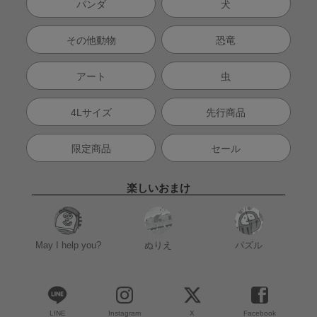
パンダ
犬
その他動物
恐竜
アート
虫
4Lサイズ
先行商品
限定商品
セール
楽しいおまけ
May I help you?
ぬりえ
パズル
LINE
Instagram
X
Facebook