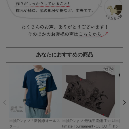
あなたにおすすめの商品
半袖Tシャツ「新幹線オールス
半袖Tシャツ 最強王図鑑 The Ul
半袖Tシ
ター」
timate Tournament×OJICO「Th
ンディ