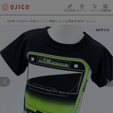
会員登録
ログイン
カート
店舗情報
HOME
OJICO
半袖Tシャツ
半袖Tシャツ 山手線×OJICO「レンジ」