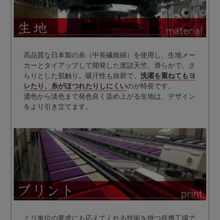
高品質な日本製の糸（中長繊維綿）を使用し、生地メー
カーとタイアップして開発した度詰天竺。滑らかで、さ
らりとした肌触り。吸汗性も抜群で、
洗濯を重ねてもヨ
レたり、糸がほつれたりしにくい
のが特長です。
濃色から淡色まで発色良く染め上がる生地は、デザイン
をより引き立てます。
ミリ単位の要求にも応えてくれる技術を持つ提携工場で