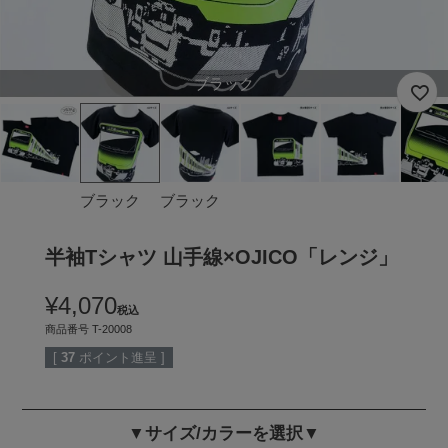
ブラック
ブラック
ブラック
半袖Tシャツ 山手線×OJICO「レンジ」
¥
4,070
税込
商品番号
T-20008
[
37
ポイント進呈 ]
▼サイズ/カラーを選択▼