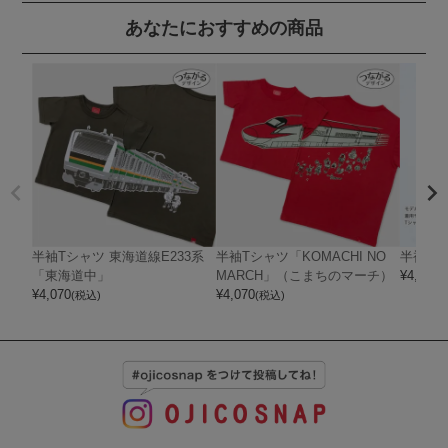
あなたにおすすめの商品
半袖Tシャツ 東海道線E233系
半袖Tシャツ「KOMACHI NO
半袖Tシ
「東海道中」
MARCH」（こまちのマーチ）
¥
4,070
(
¥
4,070
¥
4,070
(税込)
(税込)