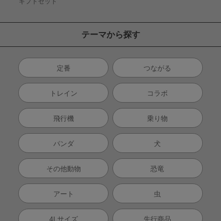
ギフトセット
テーマから探す
定番
つながる
トレイン
コラボ
飛行機
乗り物
パンダ
犬
その他動物
恐竜
アート
虫
4Lサイズ
先行商品