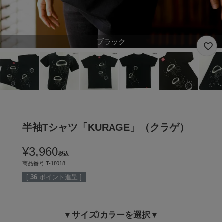
ブラック
半袖Tシャツ「KURAGE」（クラゲ）
¥
3,960
税込
商品番号
T-18018
[
36
ポイント進呈 ]
▼サイズ/カラーを選択▼