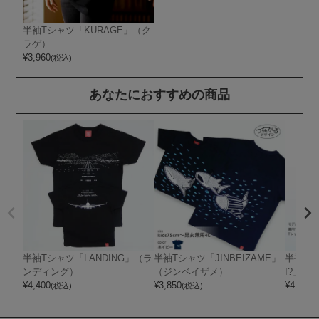
半袖Tシャツ「KURAGE」（ク
ラゲ）
¥
3,960
(税込)
あなたにおすすめの商品
半袖Tシャツ「LANDING」（ラ
半袖Tシャツ「JINBEIZAME」
半袖Tシ
ンディング）
（ジンベイザメ）
I?」（
¥
4,400
¥
3,850
¥
4,400
(税込)
(税込)
(