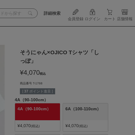
詳細検索
会員登録
ログイン
カート
店舗情報
そうにゃん×OJICO Tシャツ「し
っぽ」
¥
4,070
税込
商品番号
T-1768
[
37
ポイント進呈 ]
4A（90-100cm）
4A（90-100cm）
6A（100-110cm）
¥
4,070
¥
4,070
税込
税込