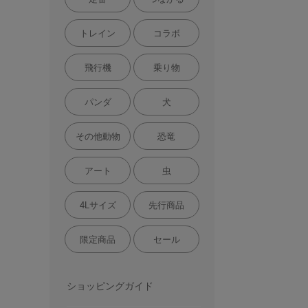
トレイン
コラボ
飛行機
乗り物
パンダ
犬
その他動物
恐竜
アート
虫
4Lサイズ
先行商品
限定商品
セール
ショッピングガイド