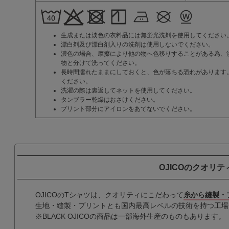
生成または淡色の衣料品には無蛍光洗剤を使用してください
漂白剤及び漂白剤入りの洗剤は使用しないでください。
濃色の場合、摩擦により他の物へ色移りすることがある為、
物と分けて洗ってください。
長時間濡れたままにしておくと、色が落ちる恐れがあります
ください。
洗濯の際は裏返してネットを使用してください。
タンブラー乾燥はおさけください。
プリント部分にアイロンをあてないでください。
OJICOのクオリテ
OJICOのTシャツは、クオリティにこだわって
糸から縫製・
生地・縫製・プリントとも国内最高レベルの技術を持つ工場
※BLACK OJICOの商品は一部海外生産のものもあります。