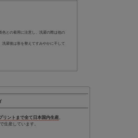
。
淡色との着用に注意し、洗濯の際は他の
。洗濯後は形を整えてすみやかに干して
ィ
プリントまで全て日本国内生産
。
で生産しています。