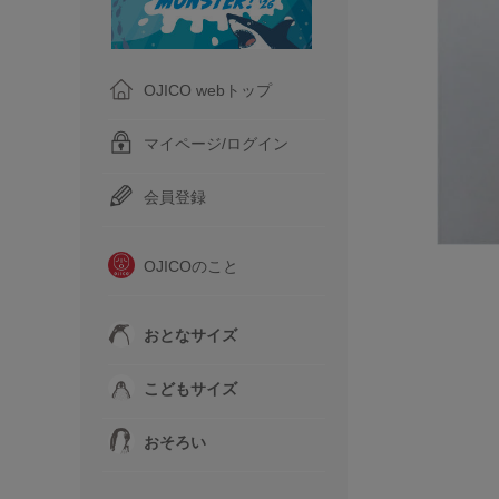
OJICO webトップ
マイページ/ログイン
会員登録
OJICOのこと
おとなサイズ
こどもサイズ
おそろい