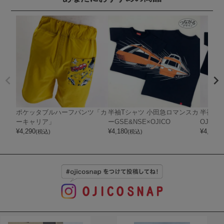
ポケッタブルハーフパンツ「カ
半袖Tシャツ 小田急ロマンスカ
半袖T
ーキャリア」
ーGSE&NSE×OJICO
OJICO
¥
4,290
¥
4,180
¥
4,180
(税込)
(税込)
(