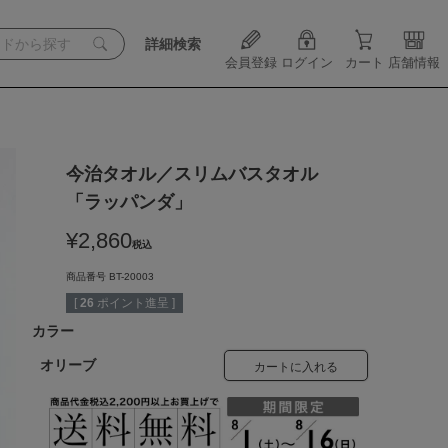
詳細検索
会員登録
ログイン
カート
店舗情報
今治タオル／スリムバスタオル
「ラッパンダ」
¥
2,860
税込
商品番号
BT-20003
[
26
ポイント進呈 ]
カラー
オリーブ
カートに入れる