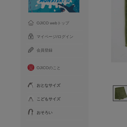
OJICO webトップ
マイページ/ログイン
会員登録
OJICOのこと
おとなサイズ
こどもサイズ
おそろい