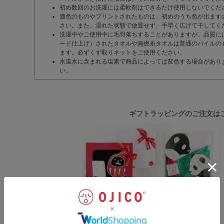
初め数回のお洗濯には柔軟剤はできるだけ使用しないでくだ
濃色のものやプリントされたものは、初めのうち色が出ます
さい。また、濡れた状態で放置せず、手早く広げて干してく
洗濯中やご使用中に毛羽落ちすることがありますが、品質に
ード仕上げ）されたタオルや無撚糸タオルは普通のパイルの
ます。必ずくず取りネットをご使用ください。
水道水に含まれる塩素で商品によっては変色する場合があり
い。
ギフトラッピングのご注文は