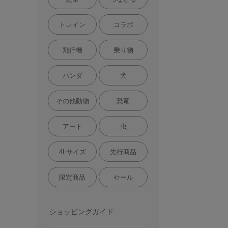
トレイン
コラボ
飛行機
乗り物
パンダ
犬
その他動物
恐竜
アート
虫
4Lサイズ
先行商品
限定商品
セール
ショッピングガイド