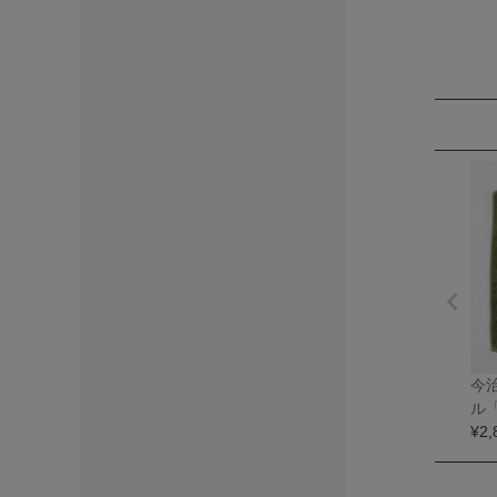
今
ル
¥
2,