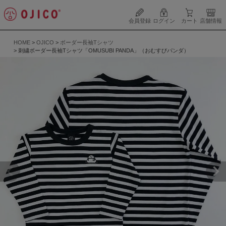
会員登録
ログイン
カート
店舗情報
HOME
OJICO
ボーダー長袖Tシャツ
刺繍ボーダー長袖Tシャツ「OMUSUBI PANDA」（おむすびパンダ）