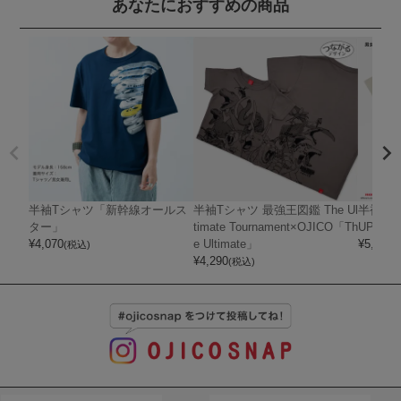
あなたにおすすめの商品
半袖Tシャツ「新幹線オールス
半袖Tシャツ 最強王図鑑 The Ul
半袖Tシャ
ター」
timate Tournament×OJICO「Th
UPER 
¥
4,070
e Ultimate」
¥
5,720
(税込)
(
¥
4,290
(税込)