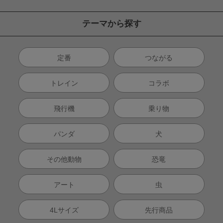
テーマから探す
定番
つながる
トレイン
コラボ
飛行機
乗り物
パンダ
犬
その他動物
恐竜
アート
虫
4Lサイズ
先行商品