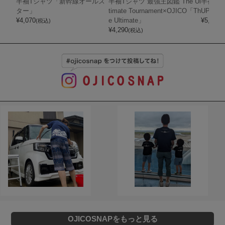
半袖Tシャツ「新幹線オールス
半袖Tシャツ 最強王図鑑 The Ul
半袖Tシャ
ター」
timate Tournament×OJICO「Th
UPER 
¥
4,070
e Ultimate」
¥
5,720
(税込)
(
¥
4,290
(税込)
OJICOSNAPをもっと見る