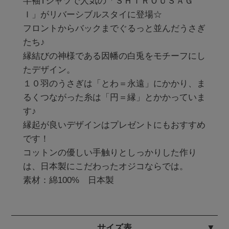
半袖Tシャツで人気の「ＳＨＩＲＯＵＳＡＧ
Ｉ」がリバーシブルスタイに登場☆

フロントからバックまでぐるっと並んだうさぎ
たち♪

縁結びの神様である因幡の白兎をモチーフにし
たデザイン。

１０羽のうさぎは「とわ＝永遠」にかかり、ま
るくつながった糸は「円＝縁」とかかっていま
す♪

縁起が良いデザインはプレゼントにもおすすめ
です！

コットンの優しい手触りとしっかりした作り
は、日本製にこだわったオジコならでは。 

素材：綿100%　日本製
サイズ表