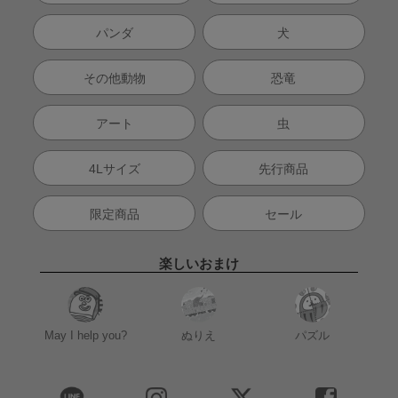
パンダ
犬
その他動物
恐竜
アート
虫
4Lサイズ
先行商品
限定商品
セール
楽しいおまけ
May I help you?
ぬりえ
パズル