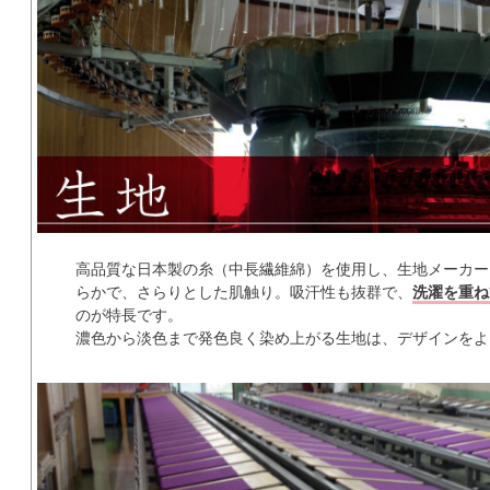
高品質な日本製の糸（中長繊維綿）を使用し、生地メーカー
らかで、さらりとした肌触り。吸汗性も抜群で、
洗濯を重ね
のが特長です。
濃色から淡色まで発色良く染め上がる生地は、デザインをよ