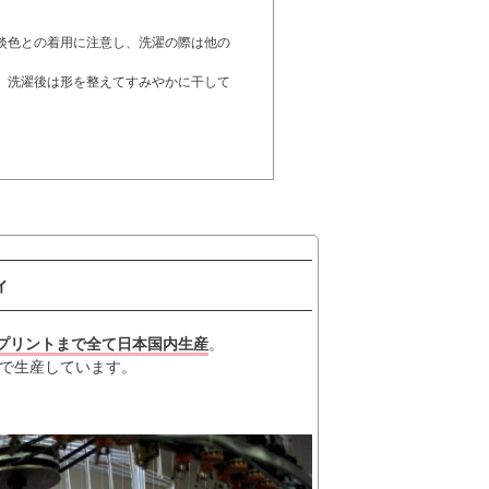
。
淡色との着用に注意し、洗濯の際は他の
。洗濯後は形を整えてすみやかに干して
ィ
プリントまで全て日本国内生産
。
で生産しています。