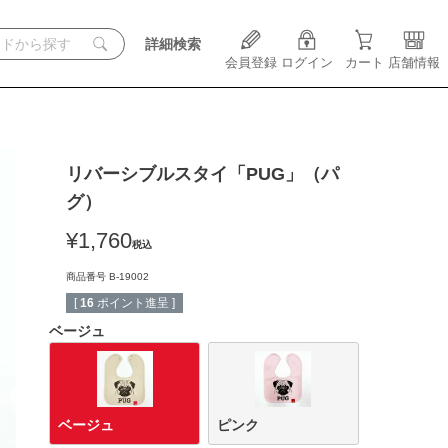
詳細検索
会員登録
ログイン
カート
店舗情報
リバーシブルスタイ「PUG」（パ
グ）
¥
1,760
税込
商品番号
B-19002
[
16
ポイント進呈 ]
ベージュ
ベージュ
ピンク