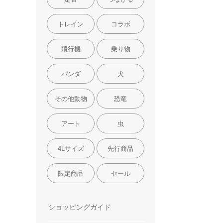
トレイン
コラボ
飛行機
乗り物
パンダ
犬
その他動物
恐竜
アート
虫
4Lサイズ
先行商品
限定商品
セール
ショッピングガイド