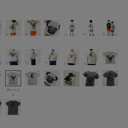
ジ
グレージ
ュ
ー
ー