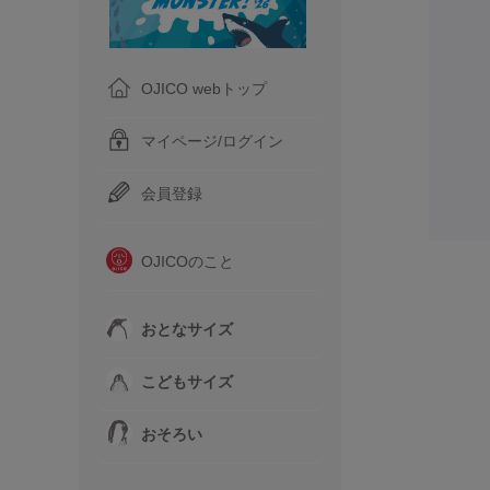
OJICO webトップ
マイページ/ログイン
会員登録
OJICOのこと
おとなサイズ
こどもサイズ
おそろい