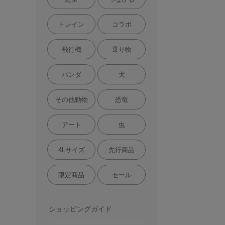
トレイン
コラボ
飛行機
乗り物
パンダ
犬
その他動物
恐竜
アート
虫
4Lサイズ
先行商品
限定商品
セール
ショッピングガイド