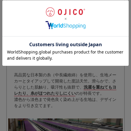
※BLACK OJICOの商品は一部海外生産のものもありま
す。
高品質な日本製の糸（中長繊維綿）を使用し、生地メー
カーとタイアップして開発した度詰天竺。滑らかで、さ
らりとした肌触り。吸汗性も抜群で、
洗濯を重ねてもヨ
レたり、糸がほつれたりしにくい
のが特長です。
濃色から淡色まで発色良く染め上がる生地は、デザイン
をより引き立てます。