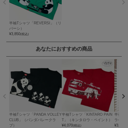
半袖Tシャツ「REVERSI」（リ
バーシ）
¥
3,850
(税込)
あなたにおすすめの商品
半袖Tシャツ「PANDA VOLLEY
半袖Tシャツ「KINTARO PAIN
半袖Tシ
CLUB」（パンダバレークラ
T」（キンタロウ・ペイント）
ラゲ）
ブ）
¥
4,070
¥
3,960
(税込)
(