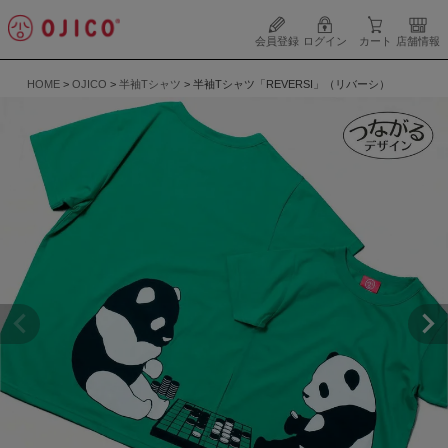
会員登録
ログイン
カート
店舗情報
HOME
OJICO
半袖Tシャツ
半袖Tシャツ「REVERSI」（リバーシ）