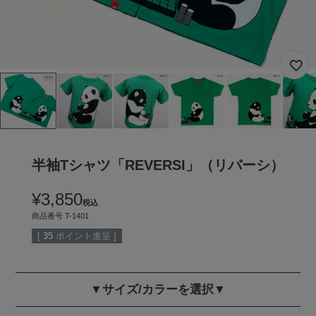
半袖Tシャツ「REVERSI」（リバーシ）
¥
3,850
税込
商品番号
T-1401
[
35
ポイント進呈 ]
▼サイズ/カラーを選択▼