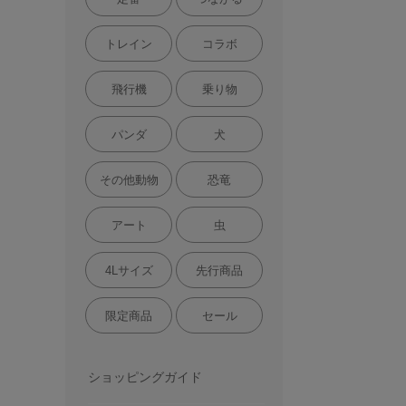
トレイン
コラボ
飛行機
乗り物
パンダ
犬
その他動物
恐竜
アート
虫
4Lサイズ
先行商品
限定商品
セール
ショッピングガイド