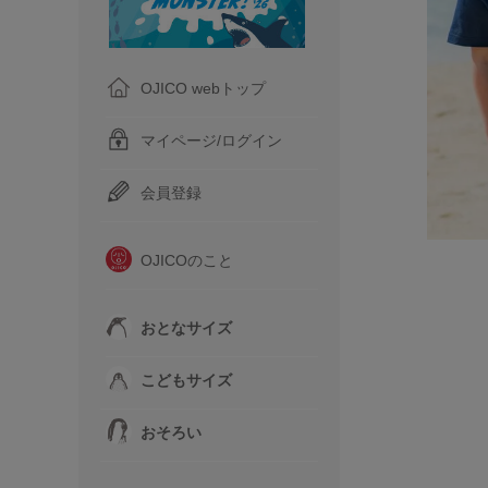
OJICO webトップ
マイページ/ログイン
会員登録
OJICOのこと
おとなサイズ
こどもサイズ
おそろい