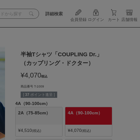
詳細検索
会員登録
ログイン
カート
店舗情報
半袖Tシャツ「COUPLING Dr.」
（カップリング・ドクター）
¥
4,070
税込
商品番号
T-1009
[
37
ポイント進呈 ]
4A（90-100cm）
2A（75-85cm）
4A（90-100cm）
¥
4,510
¥
4,070
税込
税込