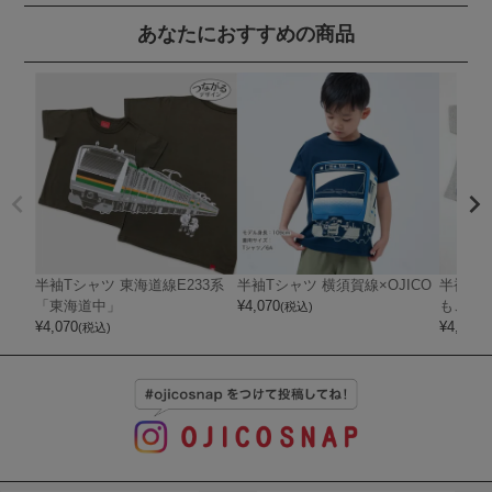
あなたにおすすめの商品
半袖Tシャツ 東海道線E233系
半袖Tシャツ 横須賀線×OJICO
半袖Tシ
「東海道中」
¥
4,070
もころん
(税込)
¥
4,070
¥
4,180
(税込)
(