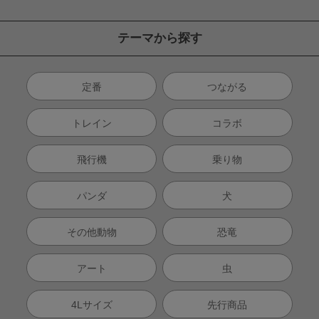
テーマから探す
定番
つながる
トレイン
コラボ
飛行機
乗り物
パンダ
犬
その他動物
恐竜
アート
虫
4Lサイズ
先行商品