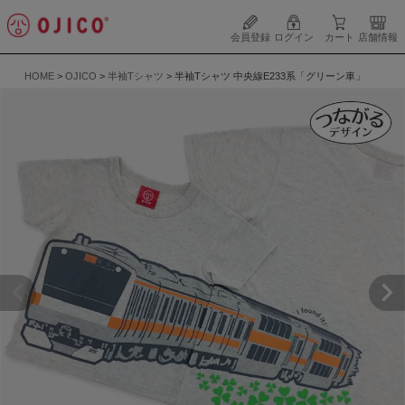
会員登録
ログイン
カート
店舗情報
HOME
OJICO
半袖Tシャツ
半袖Tシャツ 中央線E233系「グリーン車」