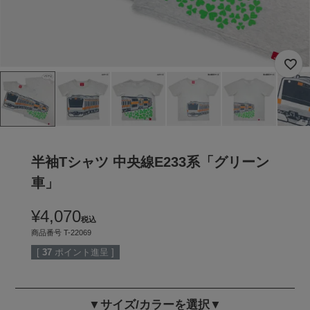
半袖Tシャツ 中央線E233系「グリーン
車」
¥
4,070
税込
商品番号
T-22069
[
37
ポイント進呈 ]
▼サイズ/カラーを選択▼