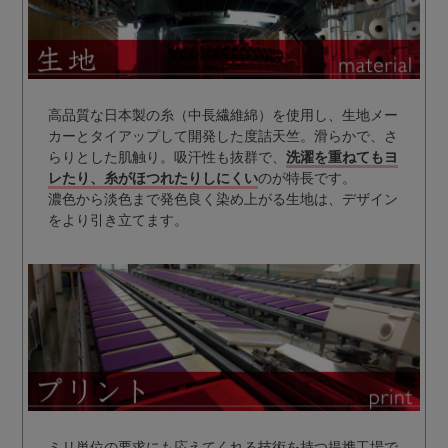
高品質な日本製の糸（中長繊維綿）を使用し、生地メー
カーとタイアップして開発した度詰天竺。滑らかで、さ
らりとした肌触り。吸汗性も抜群で、
洗濯を重ねてもヨ
レたり、糸がほつれたりしにくい
のが特長です。
濃色から淡色まで発色良く染め上がる生地は、デザイン
をより引き立てます。
ミリ単位の要求にも応えてくれる技術を持つ提携工場で