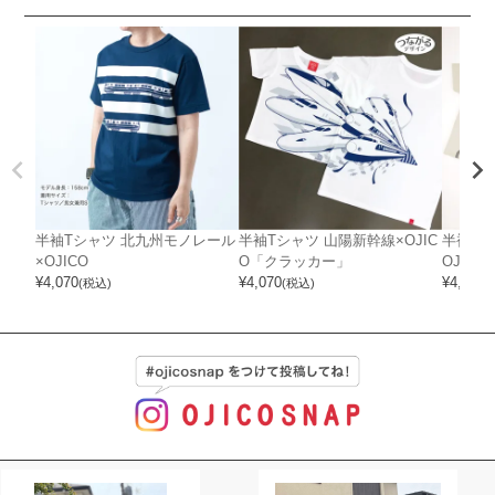
半袖Tシャツ 北九州モノレール
半袖Tシャツ 山陽新幹線×OJIC
半袖Tシ
×OJICO
O「クラッカー」
OJICO
¥
4,070
¥
4,070
¥
4,510
(税込)
(税込)
(