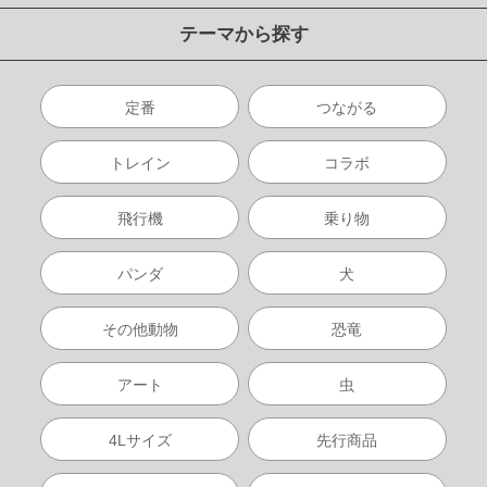
テーマから探す
定番
つながる
トレイン
コラボ
飛行機
乗り物
パンダ
犬
その他動物
恐竜
アート
虫
4Lサイズ
先行商品