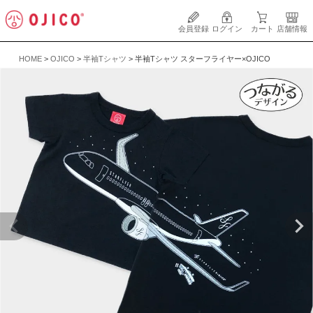
会員登録
ログイン
カート
店舗情報
HOME
OJICO
半袖Tシャツ
半袖Tシャツ スターフライヤー×OJICO