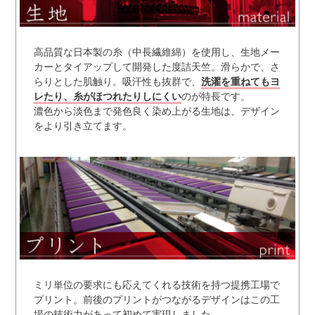
高品質な日本製の糸（中長繊維綿）を使用し、生地メー
カーとタイアップして開発した度詰天竺。滑らかで、さ
らりとした肌触り。吸汗性も抜群で、
洗濯を重ねてもヨ
レたり、糸がほつれたりしにくい
のが特長です。
濃色から淡色まで発色良く染め上がる生地は、デザイン
をより引き立てます。
ミリ単位の要求にも応えてくれる技術を持つ提携工場で
プリント。前後のプリントがつながるデザインはこの工
場の技術力があって初めて実現しました。