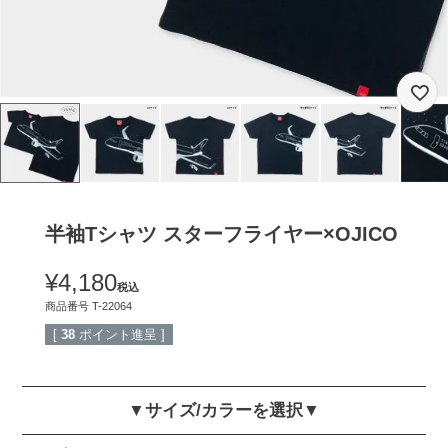
半袖Tシャツ スターフライヤー×OJICO
¥
4,180
税込
商品番号
T-22064
[
38
ポイント進呈 ]
▼サイズ/カラーを選択▼